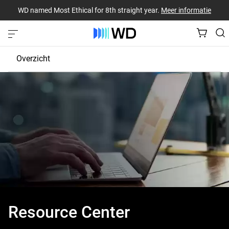
WD named Most Ethical for 8th straight year.
Meer informatie
Overzicht
Personen
Toevoerketen
Ethiek
Goede doeleny
Gegevensprivacy
Resource Center