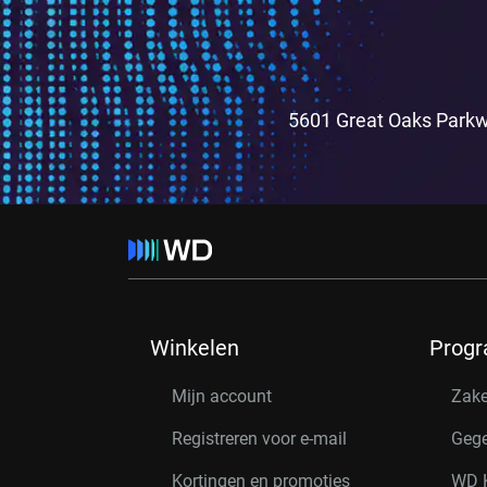
5601 Great Oaks Parkw
Winkelen
Prog
Mijn account
Zake
Registreren voor e-mail
Gege
Kortingen en promoties
WD K