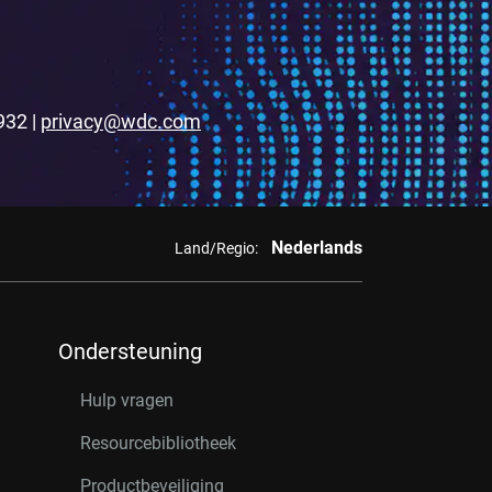
932 |
privacy@wdc.com
Nederlands
Land/Regio:
Ondersteuning
Hulp vragen
Resourcebibliotheek
Productbeveiliging