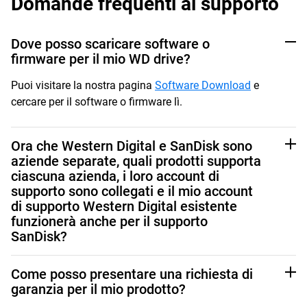
Domande frequenti al supporto
Dove posso scaricare software o
firmware per il mio WD drive?
Puoi visitare la nostra pagina
Software Download
e
cercare per il software o firmware lì.
Ora che Western Digital e SanDisk sono
aziende separate, quali prodotti supporta
ciascuna azienda, i loro account di
supporto sono collegati e il mio account
di supporto Western Digital esistente
funzionerà anche per il supporto
SanDisk?
Copertura del Prodotto
Come posso presentare una richiesta di
Western Digital Support gestisce Hard Disk Drives
garanzia per il mio prodotto?
(Desktop, Portatili e Interni) e prodotti Platform (Data