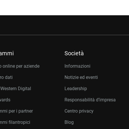
rammi
Società
 online per aziende
Informazioni
o dati
Notizie ed eventi
 Western Digital
Leadership
wards
Responsabilità d’impresa
mi per i partner
Centro privacy
mi filantropici
Blog