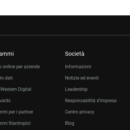
rammi
Società
 online per aziende
Informazioni
o dati
Notizie ed eventi
 Western Digital
Leadership
wards
Responsabilità d’impresa
mi per i partner
Centro privacy
mi filantropici
Blog