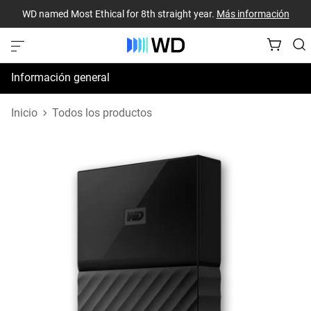
WD named Most Ethical for 8th straight year.
Más información
Información general
Especificaciones
Inicio
Todos los productos
Recursos de asistencia