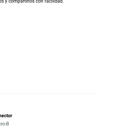
os y compartirlos con facilidad.
nector
ro-B