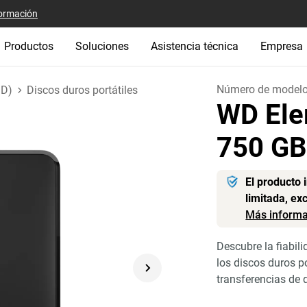
ormación
Productos
Soluciones
Asistencia técnica
Empresa
Número de model
DD)
Discos duros portátiles
WD Ele
750 G
El producto 
limitada, ex
Más informa
Descubre la fiabi
los discos duros p
transferencias de 