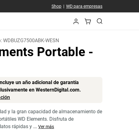
Shop
|
WD para empresas
o:
WDBUZG7500ABK-WESN
ments Portable
-
B
incluye un año adicional de garantía
clusivamente en WesternDigital.com.
ción
lidad y la gran capacidad de almacenamiento de
ortátiles WD Elements. Disfruta de
datos rápidas y
...
Ver más