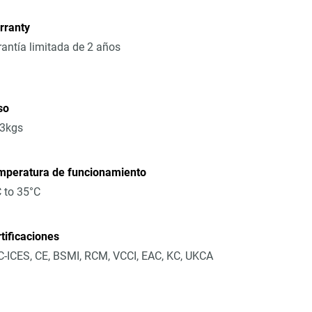
rranty
antía limitada de 2 años
so
13kgs
mperatura de funcionamiento
 to 35°C
tificaciones
-ICES, CE, BSMI, RCM, VCCI, EAC, KC, UKCA