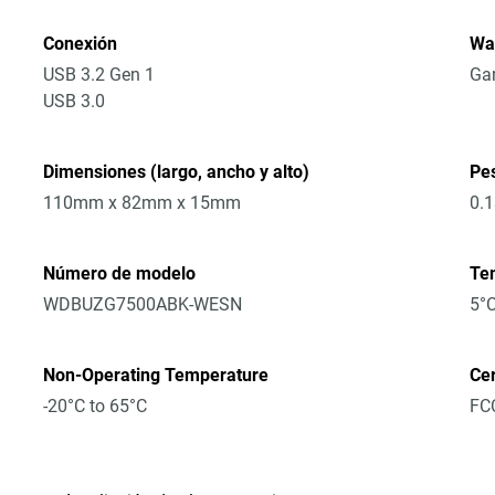
Conexión
Wa
USB 3.2 Gen 1
Gar
USB 3.0
Dimensiones (largo, ancho y alto)
Pe
110mm x 82mm x 15mm
0.
Número de modelo
Te
WDBUZG7500ABK-WESN
5°C
Non-Operating Temperature
Cer
-20°C to 65°C
FCC