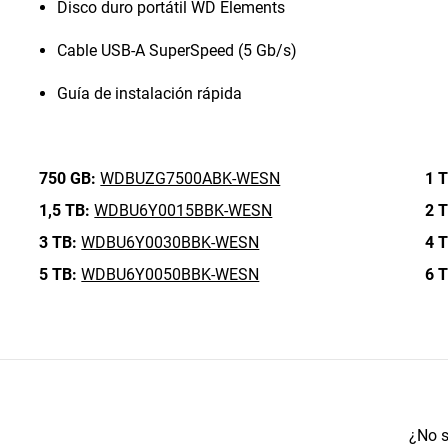
Disco duro portátil WD Elements
Cable USB-A SuperSpeed (5 Gb/s)
Guía de instalación rápida
750 GB:
WDBUZG7500ABK-WESN
1 T
1,5 TB:
WDBU6Y0015BBK-WESN
2 T
3 TB:
WDBU6Y0030BBK-WESN
4 T
5 TB:
WDBU6Y0050BBK-WESN
6 T
¿No s