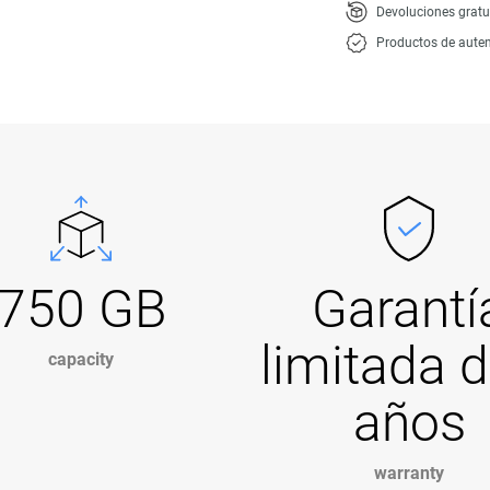
Devoluciones gratu
Productos de auten
750 GB
Garantí
limitada d
capacity
años
warranty