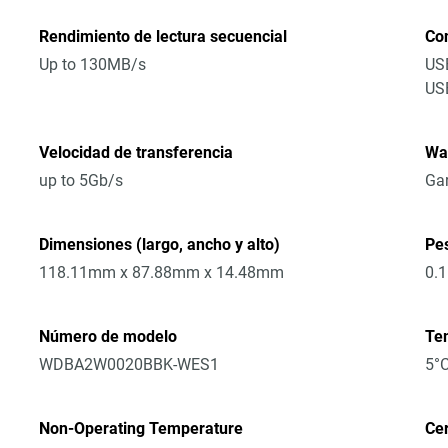
Rendimiento de lectura secuencial
Co
Up to 130MB/s
USB
US
Velocidad de transferencia
Wa
up to 5Gb/s
Gar
Dimensiones (largo, ancho y alto)
Pe
118.11mm x 87.88mm x 14.48mm
0.
Número de modelo
Te
WDBA2W0020BBK-WES1
5°C
Non-Operating Temperature
Cer