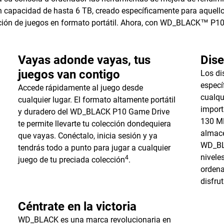
on capacidad de hasta 6 TB, creado específicamente para aquell
ción de juegos en formato portátil. Ahora, con WD_BLACK™ P10 
Vayas adonde vayas, tus
Dis
juegos van contigo
Los d
especí
Accede rápidamente al juego desde
cualqu
cualquier lugar. El formato altamente portátil
import
y duradero del WD_BLACK P10 Game Drive
130 M
te permite llevarte tu colección dondequiera
almace
que vayas. Conéctalo, inicia sesión y ya
WD_BL
tendrás todo a punto para jugar a cualquier
nivele
4
juego de tu preciada colección
.
ordena
disfru
Céntrate en la victoria
WD_BLACK es una marca revolucionaria en