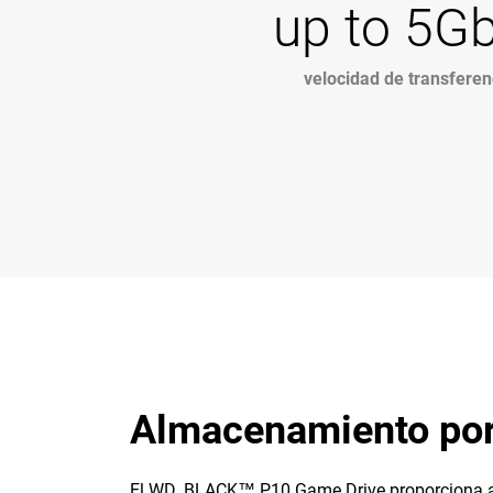
up to 5G
velocidad de transferen
Almacenamiento port
El WD_BLACK™ P10 Game Drive proporciona a su