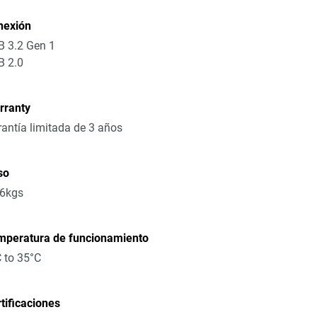
nexión
 3.2 Gen 1
B 2.0
rranty
antía limitada de 3 años
so
16kgs
mperatura de funcionamiento
 to 35°C
tificaciones