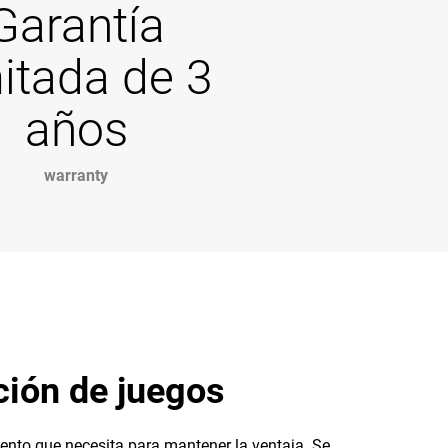
Garantía
mitada de 3
años
warranty
ción de juegos
nto que necesita para mantener la ventaja. Se