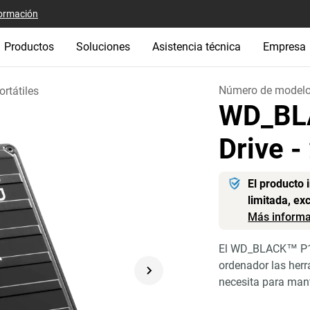
ormación
Productos
Soluciones
Asistencia técnica
Empresa
Número de model
rtátiles
WD_BL
Drive
-
El producto 
limitada, ex
Más informa
El WD_BLACK™ P10
ordenador las her
necesita para mant