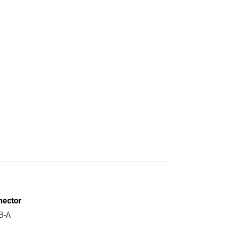
nector
B-A