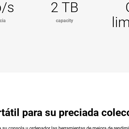
b/s
2 TB
li
cia
capacity
átil para su preciada colec
 consola u ordenador las herramientas de mejora de rendimie