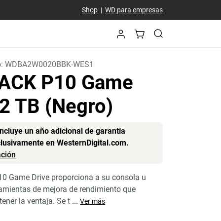
Shop
|
WD para empresas
o:
WDBA2W0020BBK-WES1
ACK P10 Game
 2 TB (Negro)
incluye un año adicional de garantía
clusivamente en WesternDigital.com.
ción
 Game Drive proporciona a su consola u
ramientas de mejora de rendimiento que
ener la ventaja. Se t
...
Ver más