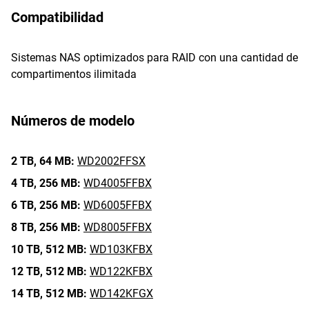
Compatibilidad
Sistemas NAS optimizados para RAID con una cantidad de
compartimentos ilimitada
Números de modelo
2 TB,
64 MB:
WD2002FFSX
4 TB,
256 MB:
WD4005FFBX
6 TB,
256 MB:
WD6005FFBX
8 TB,
256 MB:
WD8005FFBX
10 TB,
512 MB:
WD103KFBX
12 TB,
512 MB:
WD122KFBX
14 TB,
512 MB:
WD142KFGX