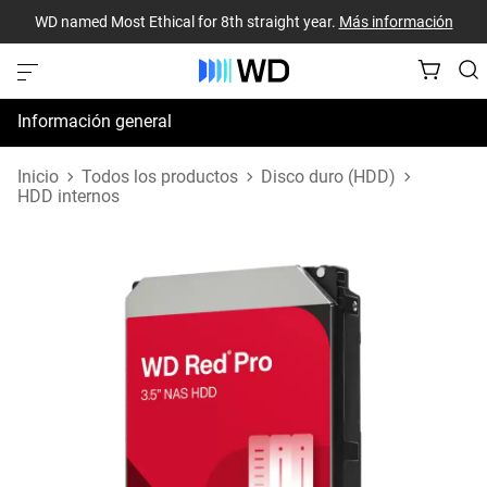
WD named Most Ethical for 8th straight year.
Más información
Información general
Especificaciones
Inicio
Todos los productos
Disco duro (HDD)
HDD internos
Recursos de asistencia