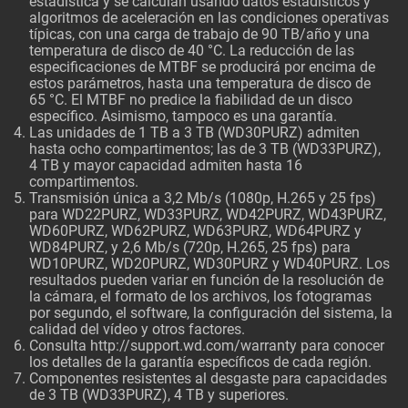
estadística y se calculan usando datos estadísticos y
algoritmos de aceleración en las condiciones operativas
típicas, con una carga de trabajo de 90 TB/año y una
temperatura de disco de 40 °C. La reducción de las
especificaciones de MTBF se producirá por encima de
estos parámetros, hasta una temperatura de disco de
65 °C. El MTBF no predice la fiabilidad de un disco
específico. Asimismo, tampoco es una garantía.
Las unidades de 1 TB a 3 TB (WD30PURZ) admiten
hasta ocho compartimentos; las de 3 TB (WD33PURZ),
4 TB y mayor capacidad admiten hasta 16
compartimentos.
Transmisión única a 3,2 Mb/s (1080p, H.265 y 25 fps)
para WD22PURZ, WD33PURZ, WD42PURZ, WD43PURZ,
WD60PURZ, WD62PURZ, WD63PURZ, WD64PURZ y
WD84PURZ, y 2,6 Mb/s (720p, H.265, 25 fps) para
WD10PURZ, WD20PURZ, WD30PURZ y WD40PURZ. Los
resultados pueden variar en función de la resolución de
la cámara, el formato de los archivos, los fotogramas
por segundo, el software, la configuración del sistema, la
calidad del vídeo y otros factores.
Consulta
http://support.wd.com/warranty
para conocer
los detalles de la garantía específicos de cada región.
Componentes resistentes al desgaste para capacidades
de 3 TB (WD33PURZ), 4 TB y superiores.