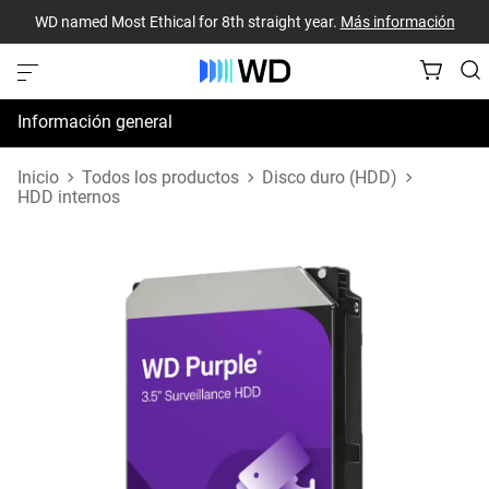
WD named Most Ethical for 8th straight year.
Más información
Información general
Especificaciones
Inicio
Todos los productos
Disco duro (HDD)
HDD internos
Recursos de asistencia