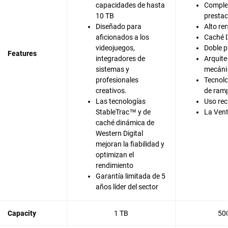
capacidades de hasta
Comple
10 TB
prestac
Diseñado para
Alto re
aficionados a los
Caché 
videojuegos,
Doble 
Features
integradores de
Arquite
sistemas y
mecáni
profesionales
Tecnolo
creativos.
de ram
Las tecnologías
Uso re
StableTrac™ y de
La Ven
caché dinámica de
Western Digital
mejoran la fiabilidad y
optimizan el
rendimiento
Garantía limitada de 5
años líder del sector
Capacity
1 TB
50