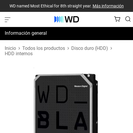
WD named Most Ethical for 8th straight year.
Más información
Información general
Especificaciones
Inicio
Todos los productos
Disco duro (HDD)
HDD internos
Recursos de asistencia