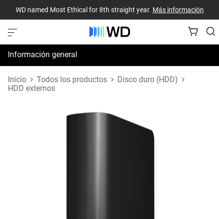
WD named Most Ethical for 8th straight year.
Más información
Información general
Especificaciones
Inicio
Todos los productos
Disco duro (HDD)
HDD externos
Recursos de asistencia