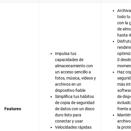
Archiva
todo tu
con la 
de alm
hasta 
Disfrut
rendim
Impulsa tus
optimi
capacidades de
0 desde
almacenamiento con
momen
un acceso sencillo a
Haz cop
fotos, música, vídeos y
seguri
archivos en un
más int
dispositivo fiable
softwa
Simplifica tus hábitos
de disp
de copia de seguridad
incluid
Features
de datos con un disco
frente 
duro listo para
Mantén 
conectar y usar
archivo
Velocidades rápidas
la prot