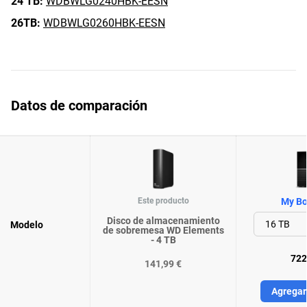
24 TB:
WDBWLG0240HBK-EESN
26TB:
WDBWLG0260HBK-EESN
Datos de comparación
Este producto
My Bo
Disco de almacenamiento
Modelo
de sobremesa WD Elements
- 4 TB
722
141,99 €
Agregar 