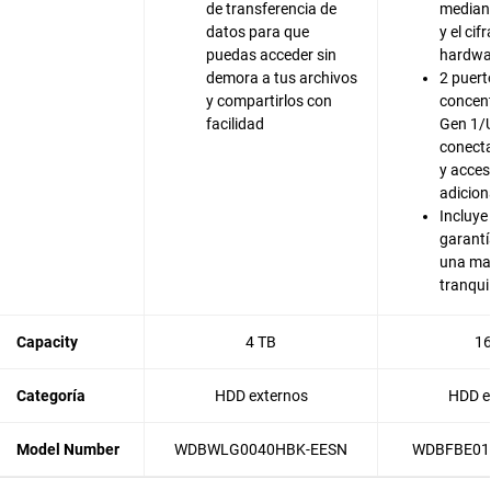
de transferencia de
median
datos para que
y el cif
puedas acceder sin
hardwa
demora a tus archivos
2 puert
y compartirlos con
concen
facilidad
Gen 1/
conecta
y acces
adicion
Incluye
garantí
una ma
tranqui
Capacity
4 TB
16
Categoría
HDD externos
HDD e
Model Number
WDBWLG0040HBK-EESN
WDBFBE01