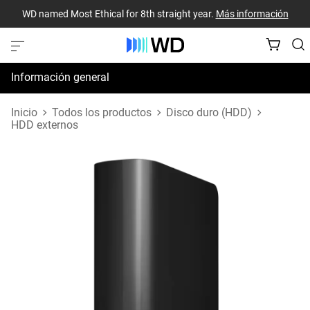
WD named Most Ethical for 8th straight year.
Más información
Información general
Especificaciones
Inicio
Todos los productos
Disco duro (HDD)
HDD externos
Recursos de asistencia