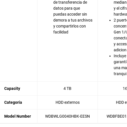
de transferencia de
median
datos para que
y el cif
puedas acceder sin
hardwa
demora a tus archivos
2 puert
y compartirlos con
concen
facilidad
Gen 1/
conecta
y acces
adicion
Incluye
garantí
una ma
tranqui
Capacity
4 TB
16
Categoría
HDD externos
HDD e
Model Number
WDBWLG0040HBK-EESN
WDBFBE01