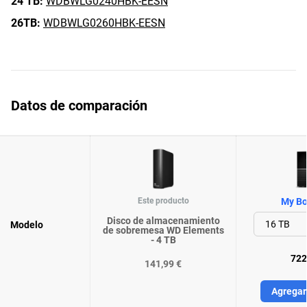
24 TB:
WDBWLG0240HBK-EESN
26TB:
WDBWLG0260HBK-EESN
Datos de comparación
Este producto
My Bo
Disco de almacenamiento
Modelo
de sobremesa WD Elements
- 4 TB
722
141,99 €
Agregar 