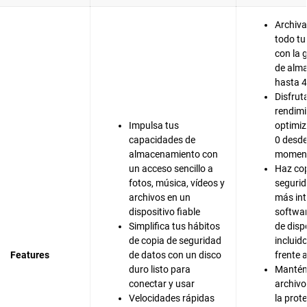
Archiva
todo tu
con la 
de alm
hasta 
Disfrut
rendim
Impulsa tus
optimi
capacidades de
0 desde
almacenamiento con
momen
un acceso sencillo a
Haz cop
fotos, música, vídeos y
seguri
archivos en un
más int
dispositivo fiable
softwa
Simplifica tus hábitos
de disp
de copia de seguridad
incluid
Features
de datos con un disco
frente 
duro listo para
Mantén 
conectar y usar
archivo
Velocidades rápidas
la prot