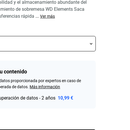
bilidad y el almacenamiento abundante del
amiento de sobremesa WD Elements Saca
nsferencias rápida
...
Ver más
tu contenido
datos proporcionada por expertos en caso de
perada de datos.
Más información
uperación de datos - 2 años
10,99 €
rice 141,99 €