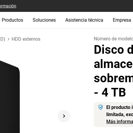
ormación
Productos
Soluciones
Asistencia técnica
Empresa
Número de model
DD)
HDD externos
Disco 
almace
sobrem
- 4 TB
El producto 
limitada, ex
Más informa