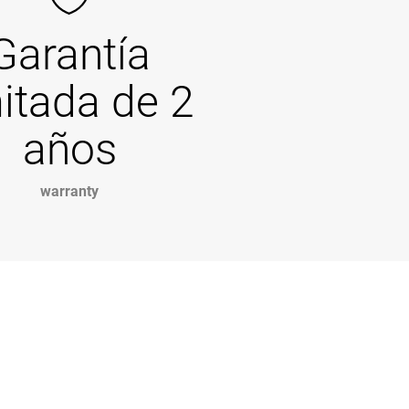
Garantía
mitada de 2
años
warranty