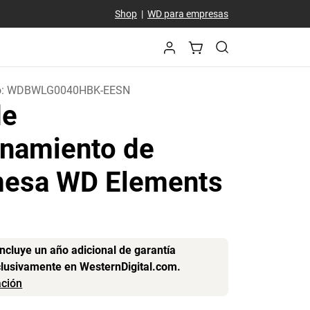
Shop
|
WD para empresas
o:
WDBWLG0040HBK-EESN
de
namiento de
esa WD Elements
incluye un año adicional de garantía
clusivamente en WesternDigital.com.
ción