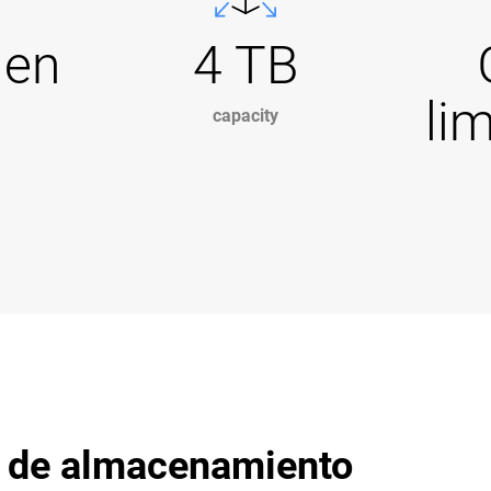
Gen
4 TB
li
capacity
d de almacenamiento