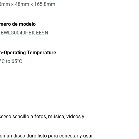
5mm x 48mm x 165.8mm
mero de modelo
BWLG0040HBK-EESN
n-Operating Temperature
°C to 65°C
so sencillo a fotos, música, vídeos y
on un disco duro listo para conectar y usar