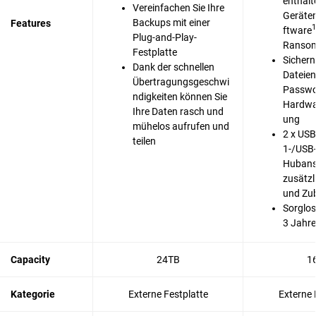
enthal
Vereinfachen Sie Ihre
Geräte
Backups mit einer
Features
1
ftware
Plug-and-Play-
Ransom
Festplatte
Sichern
Dank der schnellen
Dateien
Übertragungsgeschwi
Passwo
ndigkeiten können Sie
Hardwa
Ihre Daten rasch und
ung
mühelos aufrufen und
2 x USB
teilen
1-/USB-
Hubans
zusätzl
und Zu
Sorglos
3 Jahre
Capacity
24TB
1
Kategorie
Externe Festplatte
Externe 