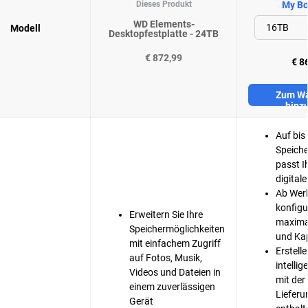
Dieses Produkt
My Bo
WD Elements-
Modell
Desktopfestplatte - 24TB
€ 872,99
€ 8
Zum Wa
hinz
Auf bis
Speiche
passt I
digitale
Ab Werk
konfigur
Erweitern Sie Ihre
maxima
Speichermöglichkeiten
und Ka
mit einfachem Zugriff
Erstelle
auf Fotos, Musik,
intelli
Videos und Dateien in
mit der
einem zuverlässigen
Liefer
Gerät