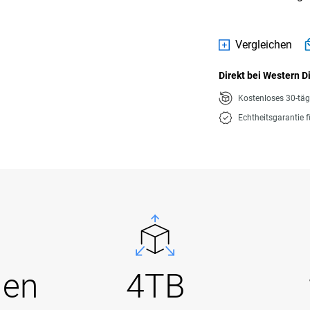
Vergleichen
Direkt bei Western D
Kostenloses 30-tä
Echtheitsgarantie 
Gen
4TB