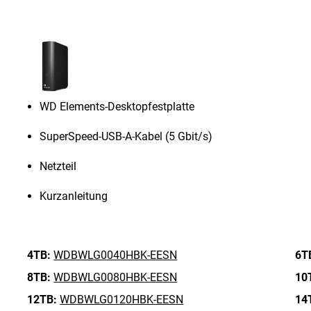
WD Elements-Desktopfestplatte
SuperSpeed-USB-A-Kabel (5 Gbit/s)
Netzteil
Kurzanleitung
4TB:
WDBWLG0040HBK-EESN
6T
8TB:
WDBWLG0080HBK-EESN
10
12TB:
WDBWLG0120HBK-EESN
14