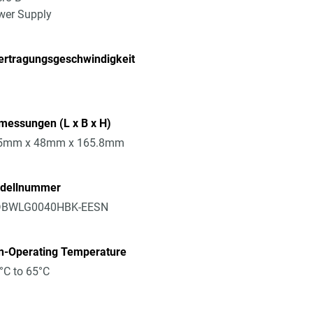
wer Supply
ertragungsgeschwindigkeit
messungen (L x B x H)
5mm x 48mm x 165.8mm
dellnummer
BWLG0040HBK-EESN
n-Operating Temperature
°C to 65°C