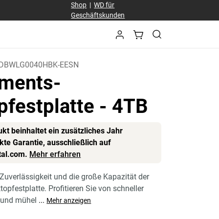
Shop
|
WD für
Geschäftskunden
DBWLG0040HBK-EESN
ments-
pfestplatte
- 4TB
kt beinhaltet ein zusätzliches Jahr
te Garantie, ausschließlich auf
tal.com.
Mehr erfahren
 Zuverlässigkeit und die große Kapazität der
pfestplatte. Profitieren Sie von schneller
 und mühel
...
Mehr anzeigen