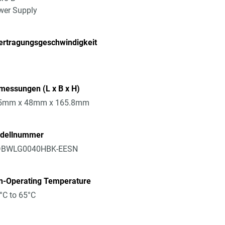
wer Supply
ertragungsgeschwindigkeit
messungen (L x B x H)
5mm x 48mm x 165.8mm
dellnummer
BWLG0040HBK-EESN
n-Operating Temperature
°C to 65°C