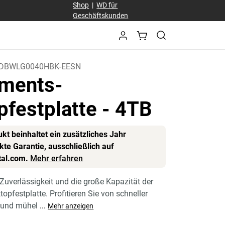
Shop
|
WD für
Geschäftskunden
DBWLG0040HBK-EESN
ments-
pfestplatte
- 4TB
kt beinhaltet ein zusätzliches Jahr
te Garantie, ausschließlich auf
tal.com.
Mehr erfahren
 Zuverlässigkeit und die große Kapazität der
pfestplatte. Profitieren Sie von schneller
 und mühel
...
Mehr anzeigen