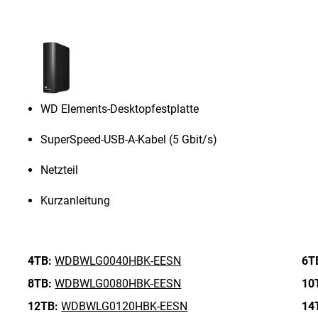
WD Elements-Desktopfestplatte
SuperSpeed-USB-A-Kabel (5 Gbit/s)
Netzteil
Kurzanleitung
4TB:
WDBWLG0040HBK-EESN
6T
8TB:
WDBWLG0080HBK-EESN
10
12TB:
WDBWLG0120HBK-EESN
14