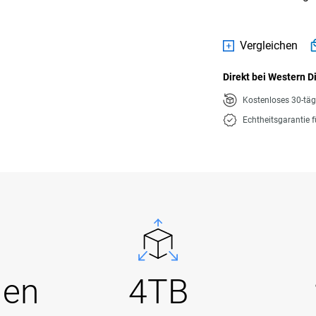
Vergleichen
Direkt bei Western D
Kostenloses 30-tä
Echtheitsgarantie 
Gen
4TB