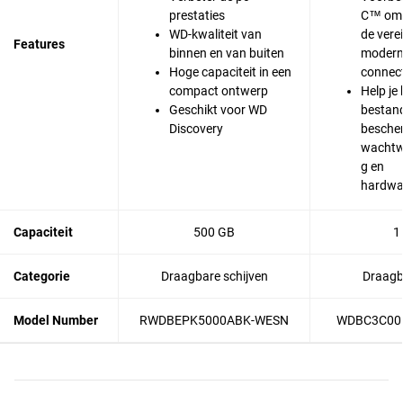
prestaties
C™ om 
WD-kwaliteit van
de vere
Features
binnen en van buiten
moder
Hoge capaciteit in een
connect
compact ontwerp
Help je 
Geschikt voor WD
bestan
Discovery
besche
wachtw
g en
hardwar
Capaciteit
500 GB
1
Categorie
Draagbare schijven
Draagb
Model Number
RWDBEPK5000ABK-WESN
WDBC3C00