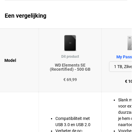
Een vergelijking
Dit product
My Passp
Model
WD Elements SE
(Recertified) - 500 GB
€ 69,99
€ 1
Slank m
voor ex
duurza
Compatibiliteit met
je hem 
USB 3.0 en USB 2.0
naarto
Verbeter de pc-
Voorber