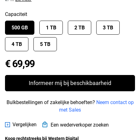
Capaciteit
500 GB
1 TB
2 TB
3 TB
4 TB
5 TB
Price € 69,99
€ 69,99
Informeer mij bij beschikbaarheid
Bulkbestellingen of zakelijke behoeften?
Neem contact op
met Sales
Vergelijken
Een wederverkoper zoeken
Koop rechtstreeks bij Western Digital