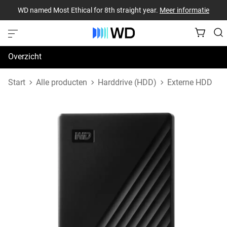
WD named Most Ethical for 8th straight year.
Meer informatie
Overzicht
Specificaties
Start
Alle producten
Harddrive (HDD)
Externe HDD
Support en bronnen