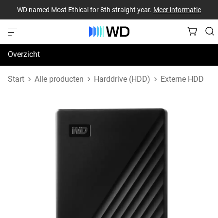
WD named Most Ethical for 8th straight year.
Meer informatie
Overzicht
Specificaties
Start
Alle producten
Harddrive (HDD)
Externe HDD
Support en bronnen