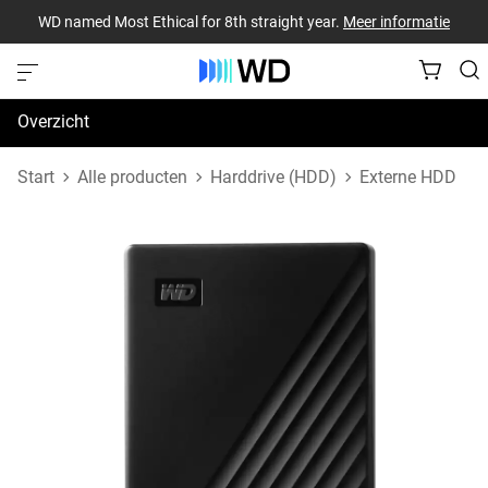
WD named Most Ethical for 8th straight year.
Meer informatie
Overzicht
Specificaties
Start
Alle producten
Harddrive (HDD)
Externe HDD
Support en bronnen