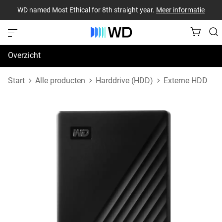
WD named Most Ethical for 8th straight year.
Meer informatie
Overzicht
Specificaties
Start
Alle producten
Harddrive (HDD)
Externe HDD
Support en bronnen