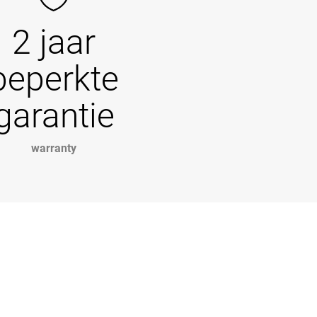
2 jaar
beperkte
garantie
warranty