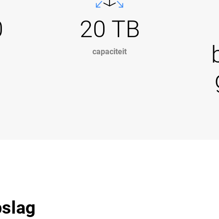
0
20 TB
capaciteit
pslag