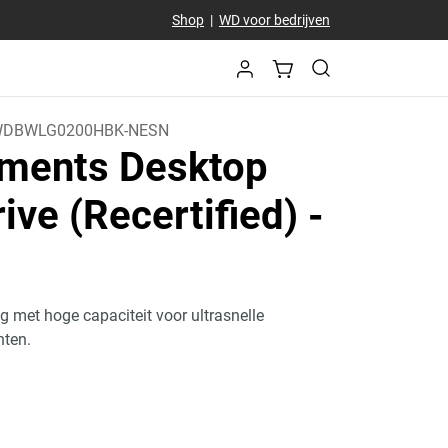
Shop
|
WD voor bedrijven
DBWLG0200HBK-NESN
ments Desktop
ive (Recertified)
-
 met hoge capaciteit voor ultrasnelle
hten.