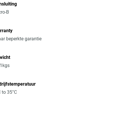
sluiting
ro-B
rranty
aar beperkte garantie
wicht
41kgs
rijfstemperatuur
 to 35°C