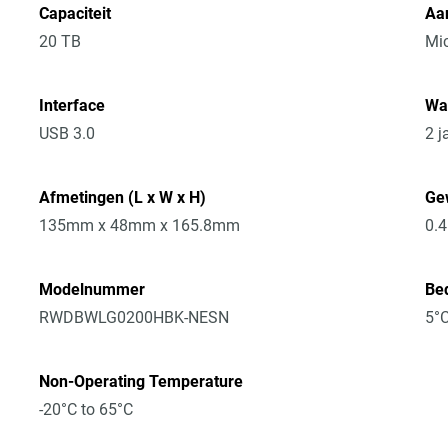
Capaciteit
Aan
20 TB
Mic
Interface
Wa
USB 3.0
2 j
Afmetingen (L x W x H)
Ge
135mm x 48mm x 165.8mm
0.
Modelnummer
Bed
RWDBWLG0200HBK-NESN
5°C
Non-Operating Temperature
-20°C to 65°C