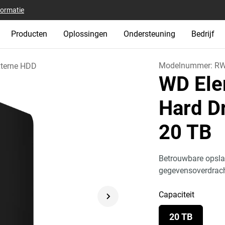
formatie
Producten
Oplossingen
Ondersteuning
Bedrijf
Modelnummer:
RW
xterne HDD
WD Ele
Hard Dr
20 TB
Betrouwbare opslag
gegevensoverdrac
Capaciteit
20 TB