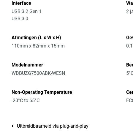
Interface
Wa
USB 3.2 Gen 1
2 j
USB 3.0
Afmetingen (L x W x H)
Ge
110mm x 82mm x 15mm
0.
Modelnummer
Bed
WDBUZG7500ABK-WESN
5°C
Non-Operating Temperature
Cer
-20°C to 65°C
FCC
Uitbreidbaarheid via plug-and-play