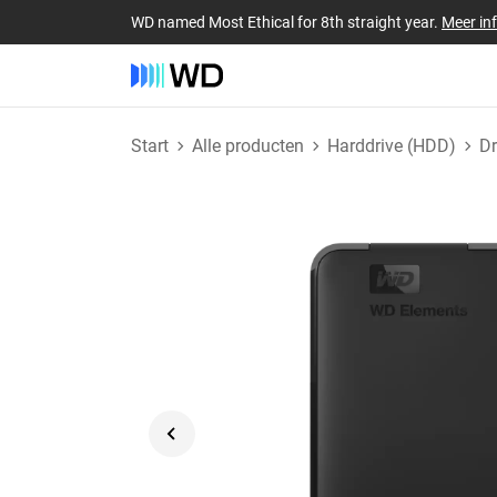
WD named Most Ethical for 8th straight year.
Meer in
Start
Alle producten
Harddrive (HDD)
D