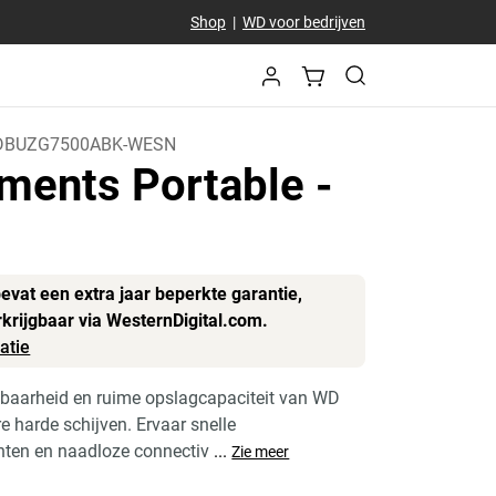
Shop
|
WD voor bedrijven
BUZG7500ABK-WESN
ments Portable
-
B
bevat een extra jaar beperkte garantie,
rkrijgbaar via WesternDigital.com.
atie
baarheid en ruime opslagcapaciteit van WD
 harde schijven. Ervaar snelle
ten en naadloze connectiv
...
Zie meer