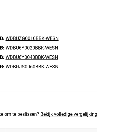
B:
WDBUZG0010BBK-WESN
B:
WDBU6Y0020BBK-WESN
B:
WDBU6Y0040BBK-WESN
B:
WDBHJS0060BBK-WESN
te om te beslissen?
Bekijk volledige vergelijking