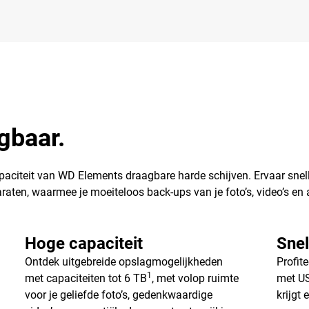
gbaar.
aciteit van WD Elements draagbare harde schijven. Ervaar sne
raten, waarmee je moeiteloos back-ups van je foto’s, video’s e
Hoge capaciteit
Snel
Ontdek uitgebreide opslagmogelijkheden
Profit
1
met capaciteiten tot 6 TB
, met volop ruimte
met US
voor je geliefde foto’s, gedenkwaardige
krijgt