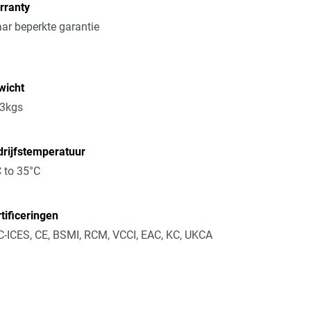
rranty
aar beperkte garantie
wicht
13kgs
rijfstemperatuur
 to 35°C
tificeringen
-ICES, CE, BSMI, RCM, VCCI, EAC, KC, UKCA