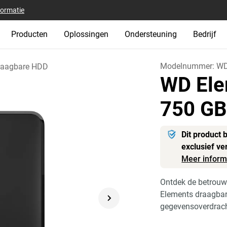
formatie
Producten
Oplossingen
Ondersteuning
Bedrijf
Modelnummer:
WD
raagbare HDD
WD Ele
750 G
Dit product 
exclusief ve
Meer inform
Ontdek de betrouw
Elements draagbare
gegevensoverdrach