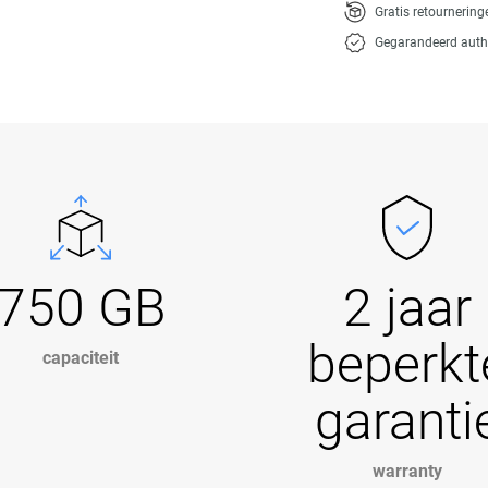
Gratis retournerin
Gegarandeerd auth
750 GB
2 jaar
beperkt
capaciteit
garanti
warranty