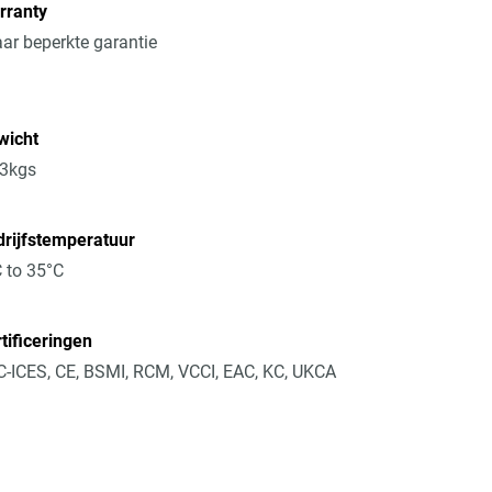
rranty
aar beperkte garantie
wicht
13kgs
rijfstemperatuur
 to 35°C
tificeringen
-ICES, CE, BSMI, RCM, VCCI, EAC, KC, UKCA