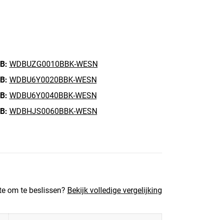
B:
WDBUZG0010BBK-WESN
B:
WDBU6Y0020BBK-WESN
B:
WDBU6Y0040BBK-WESN
B:
WDBHJS0060BBK-WESN
te om te beslissen?
Bekijk volledige vergelijking