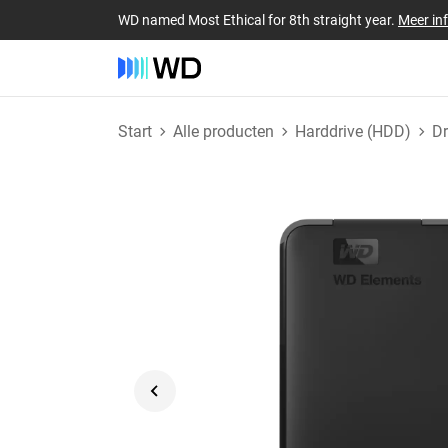
WD named Most Ethical for 8th straight year.
Meer in
Start
Alle producten
Harddrive (HDD)
D