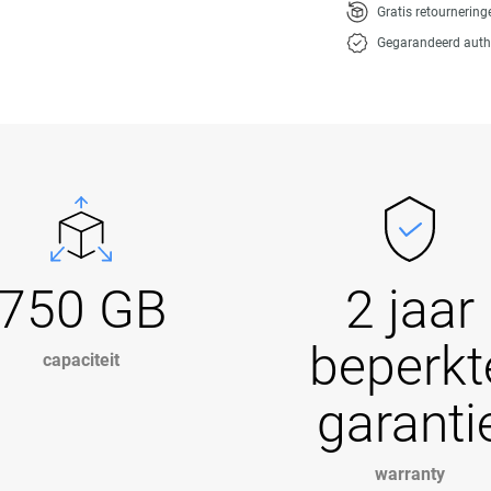
Gratis retournerin
Gegarandeerd auth
750 GB
2 jaar
beperkt
capaciteit
garanti
warranty