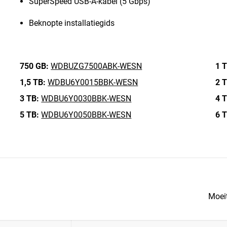
SuperSpeed USB-A-kabel (5 Gbps)
Beknopte installatiegids
750 GB:
WDBUZG7500ABK-WESN
1 T
1,5 TB:
WDBU6Y0015BBK-WESN
2 T
3 TB:
WDBU6Y0030BBK-WESN
4 T
5 TB:
WDBU6Y0050BBK-WESN
6 T
Moei