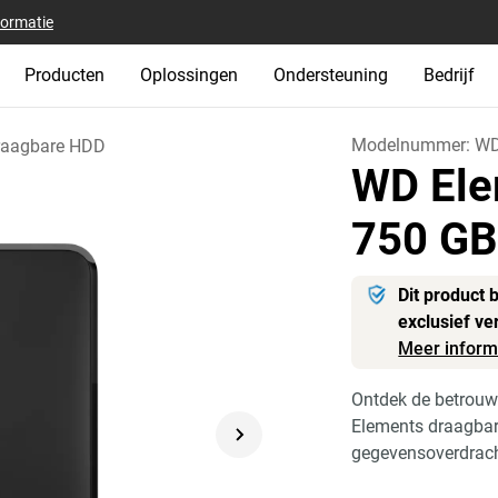
formatie
Producten
Oplossingen
Ondersteuning
Bedrijf
Modelnummer:
WD
raagbare HDD
WD Ele
750 G
Dit product 
exclusief ve
Meer inform
Ontdek de betrouw
Elements draagbare
gegevensoverdrach