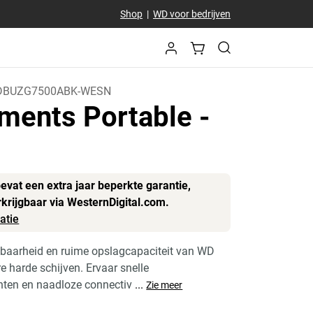
Shop
|
WD voor bedrijven
BUZG7500ABK-WESN
ments Portable
-
B
bevat een extra jaar beperkte garantie,
rkrijgbaar via WesternDigital.com.
atie
baarheid en ruime opslagcapaciteit van WD
 harde schijven. Ervaar snelle
ten en naadloze connectiv
...
Zie meer