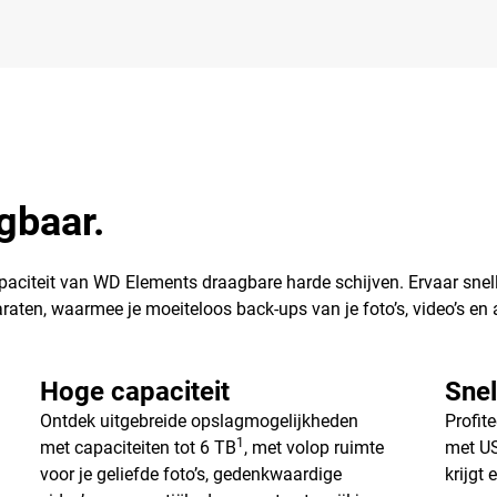
gbaar.
aciteit van WD Elements draagbare harde schijven. Ervaar sne
raten, waarmee je moeiteloos back-ups van je foto’s, video’s e
Hoge capaciteit
Snel
Ontdek uitgebreide opslagmogelijkheden
Profit
1
met capaciteiten tot 6 TB
, met volop ruimte
met US
voor je geliefde foto’s, gedenkwaardige
krijgt