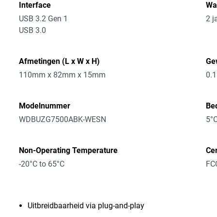
Interface
Wa
USB 3.2 Gen 1
2 j
USB 3.0
Afmetingen (L x W x H)
Ge
110mm x 82mm x 15mm
0.
Modelnummer
Bed
WDBUZG7500ABK-WESN
5°C
Non-Operating Temperature
Cer
-20°C to 65°C
FCC
Uitbreidbaarheid via plug-and-play