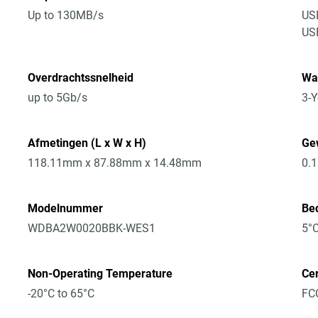
Up to 130MB/s
USB
US
Overdrachtssnelheid
Wa
up to 5Gb/s
3-Y
Afmetingen (L x W x H)
Ge
118.11mm x 87.88mm x 14.48mm
0.
Modelnummer
Bed
WDBA2W0020BBK-WES1
5°C
Non-Operating Temperature
Cer
-20°C to 65°C
FCC