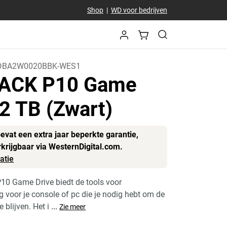
Shop
|
WD voor bedrijven
BA2W0020BBK-WES1
ACK P10 Game
 2 TB (Zwart)
bevat een extra jaar beperkte garantie,
rkrijgbaar via WesternDigital.com.
atie
 Game Drive biedt de tools voor
g voor je console of pc die je nodig hebt om de
 blijven. Het i
...
Zie meer