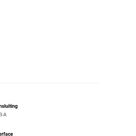
sluiting
B-A
erface