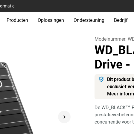
formatie
Producten
Oplossingen
Ondersteuning
Bedrijf
Modelnummer:
WD
WD_BL
Drive
-
Dit product 
exclusief ve
Meer inform
De WD_BLACK™ P10
prestatieverbeterin
concurrentie voor te