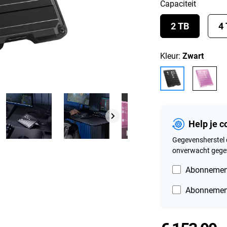
Capaciteit
2 TB
4
Kleur:
Zwart
Help je 
Gegevensherstel 
onverwacht gegev
Abonnement
Abonnement