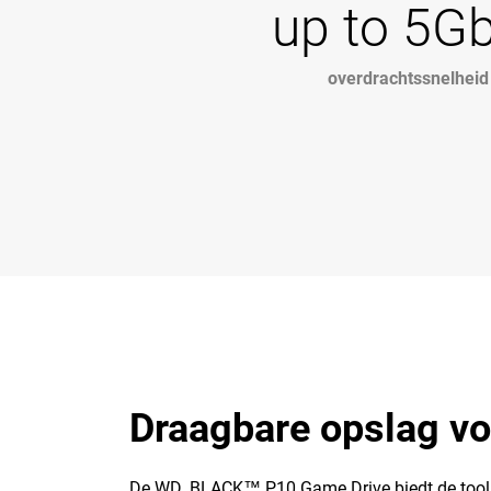
up to 5G
overdrachtssnelheid
Draagbare opslag vo
De WD_BLACK™ P10 Game Drive biedt de tools voo