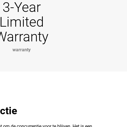
3-Year
Limited
Warranty
warranty
ctie
om de concurrentie voor te blijven. Het is een