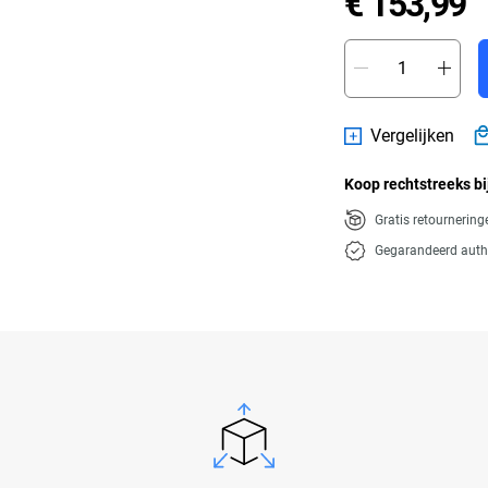
P
€ 153,99
Vergelijken
Koop rechtstreeks bi
Gratis retournerin
Gegarandeerd auth