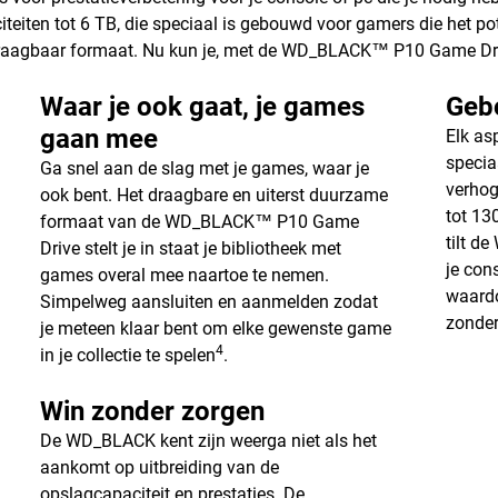
iteiten tot 6 TB, die speciaal is gebouwd voor gamers die het po
raagbaar formaat. Nu kun je, met de WD_BLACK™ P10 Game Drive, 
Waar je ook gaat, je games
Geb
gaan mee
Elk as
specia
Ga snel aan de slag met je games, waar je
verhog
ook bent. Het draagbare en uiterst duurzame
tot 13
formaat van de WD_BLACK™ P10 Game
tilt d
Drive stelt je in staat je bibliotheek met
je con
games overal mee naartoe te nemen.
waardo
Simpelweg aansluiten en aanmelden zodat
zonder
je meteen klaar bent om elke gewenste game
4
in je collectie te spelen
.
Win zonder zorgen
De WD_BLACK kent zijn weerga niet als het
aankomt op uitbreiding van de
opslagcapaciteit en prestaties. De