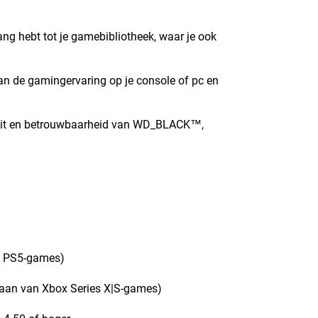
g hebt tot je gamebibliotheek, waar je ook
an de gamingervaring op je console of pc en
teit en betrouwbaarheid van WD_BLACK™,
n PS5-games)
aan van Xbox Series X|S-games)