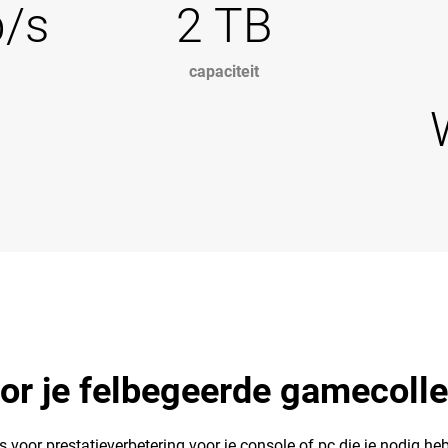
b/s
2 TB
capaciteit
or je felbegeerde gamecolle
r prestatieverbetering voor je console of pc die je nodig hebt 