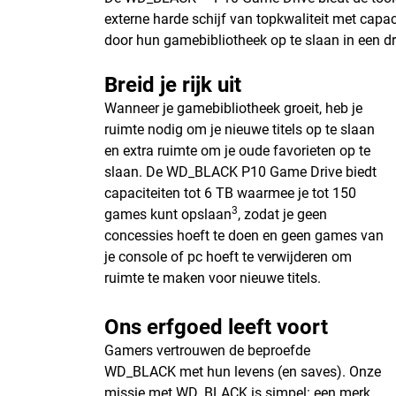
externe harde schijf van topkwaliteit met capac
door hun gamebibliotheek op te slaan in een d
Breid je rijk uit
Wanneer je gamebibliotheek groeit, heb je
ruimte nodig om je nieuwe titels op te slaan
en extra ruimte om je oude favorieten op te
slaan. De WD_BLACK P10 Game Drive biedt
capaciteiten tot 6 TB waarmee je tot 150
3
games kunt opslaan
, zodat je geen
concessies hoeft te doen en geen games van
je console of pc hoeft te verwijderen om
ruimte te maken voor nieuwe titels.
Ons erfgoed leeft voort
Gamers vertrouwen de beproefde
WD_BLACK met hun levens (en saves). Onze
missie met WD_BLACK is simpel: een merk