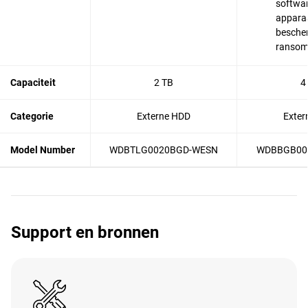
softwar
appara
besche
ranso
Capaciteit
2 TB
4
Categorie
Externe HDD
Exter
Model Number
WDBTLG0020BGD-WESN
WDBBGB00
Support en bronnen