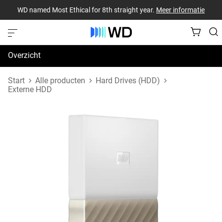
WD named Most Ethical for 8th straight year.
Meer informatie
Overzicht
Specificaties
Start
Alle producten
Hard Drives (HDD)
Externe HDD
Support en bronnen