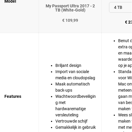
Model
My Passport Ultra 2017 - 2
TB (White-Gold)
€ 109,99
€ 2
Benut d
extra o
en maa
waardev
Briljant design
op je a
Import van sociale
Standa
media en cloudopslag
voor W
Maak automatisch
Mac om 
back-ups
meteen 
Features
Wachtwoordbeveiligin
gaan m
g met
van bes
hardwarematige
maken 
versleuteling
Wees sl
Vertrouwde schijf
maken 
Gemakkelijk in gebruik
met me