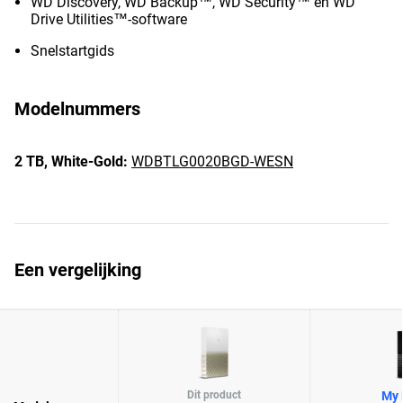
WD Discovery, WD Backup™, WD Security™ en WD
Drive Utilities™-software
Snelstartgids
Modelnummers
2 TB,
White-Gold:
WDBTLG0020BGD-WESN
Een vergelijking
Dit product
My 