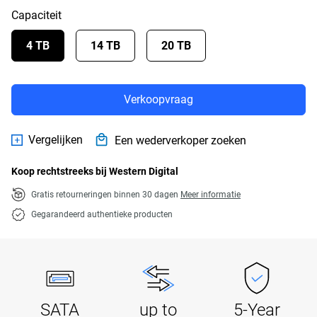
Capaciteit
4 TB
14 TB
20 TB
Verkoopvraag
Vergelijken
Een wederverkoper zoeken
Koop rechtstreeks bij Western Digital
Gratis retourneringen binnen 30 dagen
Meer informatie
Gegarandeerd authentieke producten
SATA
up to
5-Year