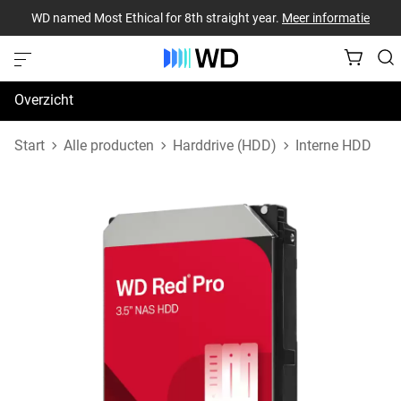
WD named Most Ethical for 8th straight year.
Meer informatie
Overzicht
Specificaties
Start
Alle producten
Harddrive (HDD)
Interne HDD
Support en bronnen