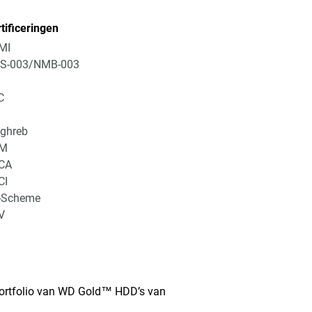
tificeringen
MI
ES-003/NMB-003
C
ghreb
M
CA
CI
-Scheme
V
g portfolio van WD Gold™ HDD’s van