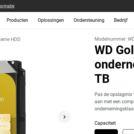
formatie
Producten
Oplossingen
Ondersteuning
Bedrijf
Modelnummer:
WD
terne HDD
WD Gol
ondern
TB
Pas de opslagmix v
aan met een compl
ondernemingsklass
Capaciteit