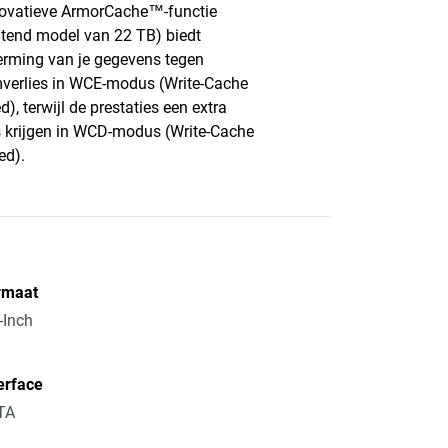
ovatieve ArmorCache™-functie
uitend model van 22 TB) biedt
rming van je gegevens tegen
verlies in WCE-modus (Write-Cache
d), terwijl de prestaties een extra
 krijgen in WCD-modus (Write-Cache
ed).
rmaat
-Inch
erface
TA