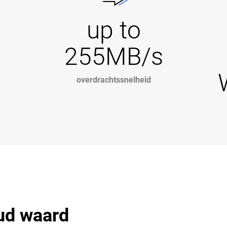
up to
255MB/s
overdrachtssnelheid
ud waard