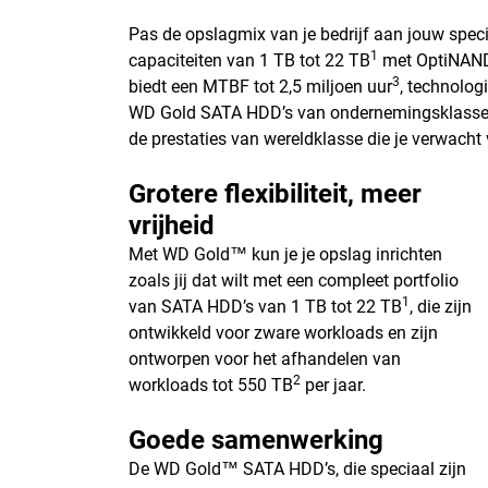
Pas de opslagmix van je bedrijf aan jouw spe
1
capaciteiten van 1 TB tot 22 TB
met OptiNAND™
3
biedt een MTBF tot 2,5 miljoen uur
, technolog
WD Gold SATA HDD’s van ondernemingsklasse, d
de prestaties van wereldklasse die je verwacht 
Grotere flexibiliteit, meer
vrijheid
Met WD Gold™ kun je je opslag inrichten
zoals jij dat wilt met een compleet portfolio
1
van SATA HDD’s van 1 TB tot 22 TB
, die zijn
ontwikkeld voor zware workloads en zijn
ontworpen voor het afhandelen van
2
workloads tot 550 TB
per jaar.
Goede samenwerking
De WD Gold™ SATA HDD’s, die speciaal zijn