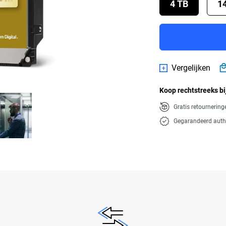
4 TB
1
Vergelijken
Koop rechtstreeks bi
Gratis retournerin
Gegarandeerd auth