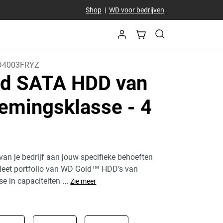
Shop
|
WD voor bedrijven
4003FRYZ
d SATA HDD van
emingsklasse
- 4
an je bedrijf aan jouw specifieke behoeften
eet portfolio van WD Gold™ HDD’s van
e in capaciteiten
...
Zie meer