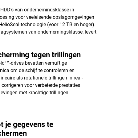
™ HDD’s van ondernemingsklasse in
lossing voor veeleisende opslagomgevingen
HelioSeal-technologie (voor 12 TB en hoger).
slagsystemen van ondernemingsklasse, levert
herming tegen trillingen
d™-drives bevatten vernuftige
onica om de schijf te controleren en
ineaire als rotationele trillingen in real-
e corrigeren voor verbeterde prestaties
evingen met krachtige trillingen.
t je gegevens te
chermen