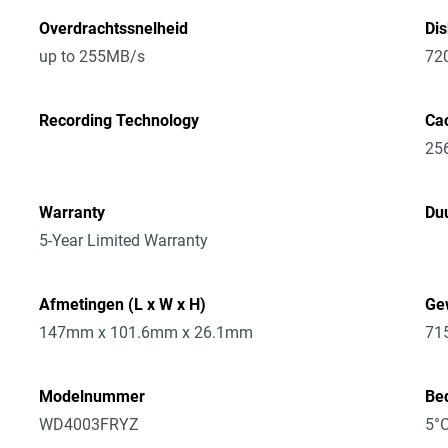
Overdrachtssnelheid
Di
up to 255MB/s
72
Recording Technology
Ca
25
Warranty
Du
5-Year Limited Warranty
Afmetingen (L x W x H)
Ge
147mm x 101.6mm x 26.1mm
71
Modelnummer
Bed
WD4003FRYZ
5°C