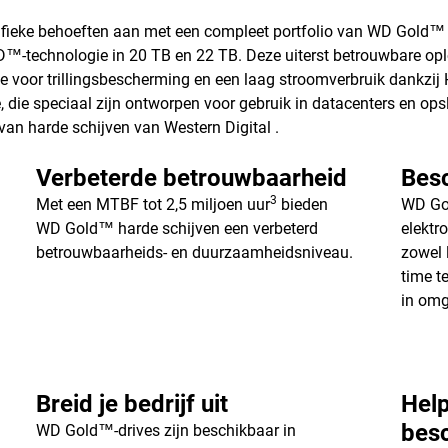
cifieke behoeften aan met een compleet portfolio van WD Gold
-technologie in 20 TB en 22 TB. Deze uiterst betrouwbare op
ie voor trillingsbescherming en een laag stroomverbruik dankzij 
ie speciaal zijn ontworpen voor gebruik in datacenters en op
van harde schijven van Western Digital .
Verbeterde betrouwbaarheid
Besc
3
Met een MTBF tot 2,5 miljoen uur
bieden
WD Gol
WD Gold™ harde schijven een verbeterd
elektr
betrouwbaarheids- en duurzaamheidsniveau.
zowel l
time t
in omg
Breid je bedrijf uit
Help
bes
WD Gold™-drives zijn beschikbaar in