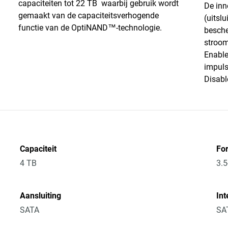
capaciteiten tot 22 TB waarbij gebruik wordt
De inn
gemaakt van de capaciteitsverhogende
(uitsl
functie van de OptiNAND™-technologie.
besche
stroom
Enable
impuls
Disabl
Capaciteit
Fo
4 TB
3.5
Aansluiting
Int
SATA
SA