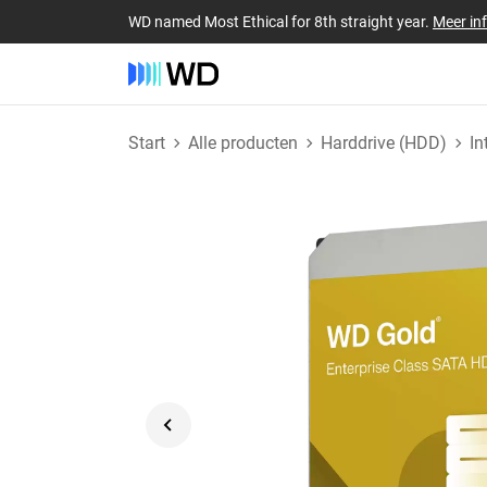
WD named Most Ethical for 8th straight year.
Meer in
Start
Alle producten
Harddrive (HDD)
In