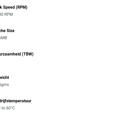
sk Speed (RPM)
00 RPM
che Size
6MB
urzaamheid (TBW)
wicht
5gms
rijfstemperatuur
 to 60°C