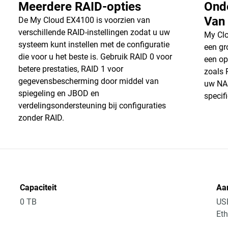
Meerdere RAID-opties
Ond
Van
De My Cloud EX4100 is voorzien van
verschillende RAID-instellingen zodat u uw
My Clo
systeem kunt instellen met de configuratie
een gr
die voor u het beste is. Gebruik RAID 0 voor
een op
betere prestaties, RAID 1 voor
zoals 
gegevensbescherming door middel van
uw NAS
spiegeling en JBOD en
specif
verdelingsondersteuning bij configuraties
zonder RAID.
Capaciteit
Aan
0 TB
US
Eth