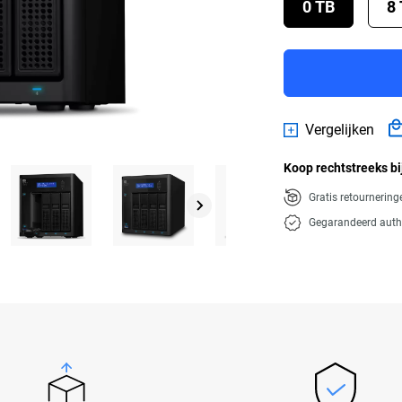
0 TB
8
Vergelijken
Koop rechtstreeks bi
Gratis retournerin
Gegarandeerd auth