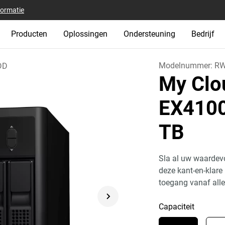
formatie
Producten
Oplossingen
Ondersteuning
Bedrijf
Modelnummer:
RW
DD
My Clo
EX4100
TB
Sla al uw waardevo
deze kant-en-klare
toegang vanaf alle
Capaciteit