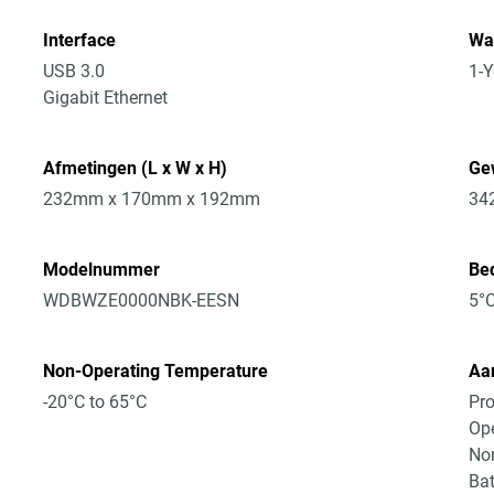
Interface
Wa
USB 3.0
1-Y
Gigabit Ethernet
Afmetingen (L x W x H)
Ge
232mm x 170mm x 192mm
34
Modelnummer
Bed
WDBWZE0000NBK-EESN
5°C
Non-Operating Temperature
Aan
-20°C to 65°C
Pro
Ope
Non
Bat