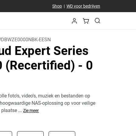
Shop
|
WD voor bedrijven
DBWZE0000NBK-EESN
ud Expert Series
 (Recertified)
- 0
lle foto's, video's, muziek en bestanden op
 hoogwaardige NAS-oplossing op voor veilige
 plaatse
...
Zie meer