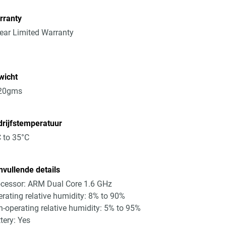
rranty
ear Limited Warranty
wicht
20gms
rijfstemperatuur
 to 35°C
vullende details
cessor: ARM Dual Core 1.6 GHz
rating relative humidity: 8% to 90%
-operating relative humidity: 5% to 95%
tery: Yes