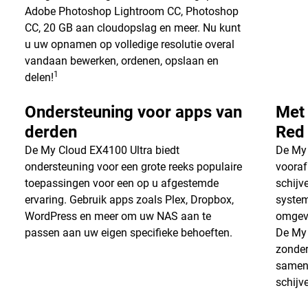
Adobe Photoshop Lightroom CC, Photoshop
CC, 20 GB aan cloudopslag en meer. Nu kunt
u uw opnamen op volledige resolutie overal
vandaan bewerken, ordenen, opslaan en
1
delen!
Ondersteuning voor apps van
Met
derden
Red
De My Cloud EX4100 Ultra biedt
De My 
ondersteuning voor een grote reeks populaire
vooraf
toepassingen voor een op u afgestemde
schijv
ervaring. Gebruik apps zoals Plex, Dropbox,
system
WordPress en meer om uw NAS aan te
omgevi
passen aan uw eigen specifieke behoeften.
De My 
zonder
samens
schijv