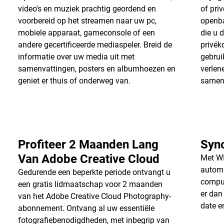
video's en muziek prachtig geordend en
of pri
voorbereid op het streamen naar uw pc,
openba
mobiele apparaat, gameconsole of een
die u 
andere gecertificeerde mediaspeler. Breid de
privék
informatie over uw media uit met
gebrui
samenvattingen, posters en albumhoezen en
verlen
geniet er thuis of onderweg van.
samen
Profiteer 2 Maanden Lang
Syn
Van Adobe Creative Cloud
Met W
automa
Gedurende een beperkte periode ontvangt u
comput
een gratis lidmaatschap voor 2 maanden
er dan
van het Adobe Creative Cloud Photography-
date e
abonnement. Ontvang al uw essentiële
fotografiebenodigdheden, met inbegrip van