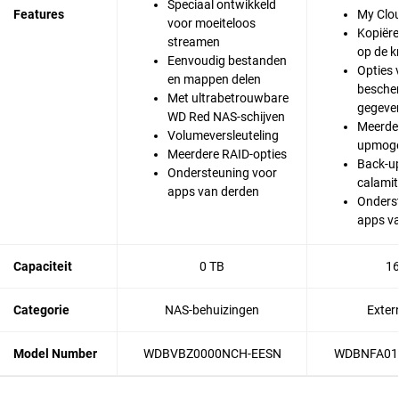
Speciaal ontwikkeld
Features
My Clo
voor moeiteloos
Kopiëre
streamen
op de 
Eenvoudig bestanden
Opties 
en mappen delen
besche
Met ultrabetrouwbare
gegeve
WD Red NAS-schijven
Meerde
Volumeversleuteling
upmoge
Meerdere RAID-opties
Back-u
Ondersteuning voor
calamit
apps van derden
Onders
apps v
Capaciteit
0 TB
16
Categorie
NAS-behuizingen
Exter
Model Number
WDBVBZ0000NCH-EESN
WDBNFA01