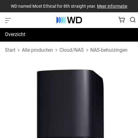
WD named Most Ethical for 8th straight year.
Meer informatie
Overzicht
Specificaties
Start
Alle producten
Cloud/NAS
NAS-behuizingen
Support en bronnen