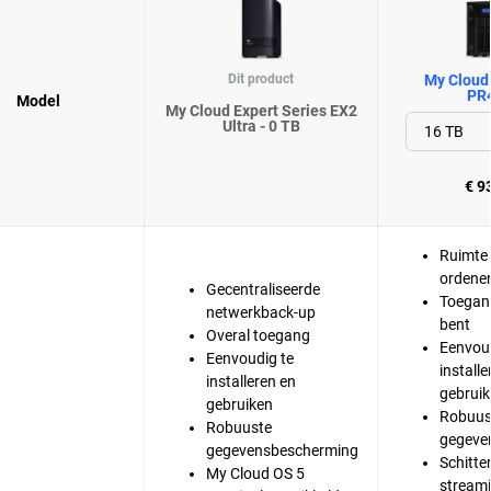
Dit product
My Cloud 
PR
Model
My Cloud Expert Series EX2
Ultra - 0 TB
€ 9
Ruimte 
ordene
Gecentraliseerde
Toegan
netwerkback-up
bent
Overal toegang
Eenvoud
Eenvoudig te
installe
installeren en
gebrui
gebruiken
Robuus
Robuuste
gegeve
gegevensbescherming
Schitte
My Cloud OS 5
stream