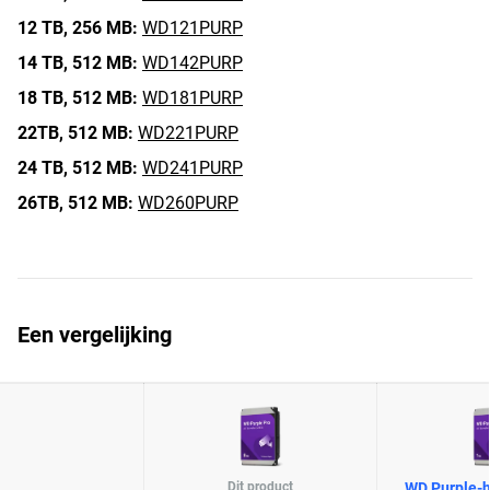
12 TB,
256 MB:
WD121PURP
14 TB,
512 MB:
WD142PURP
18 TB,
512 MB:
WD181PURP
22TB,
512 MB:
WD221PURP
24 TB,
512 MB:
WD241PURP
26TB,
512 MB:
WD260PURP
Een vergelijking
Dit product
WD Purple-h