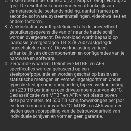
Enkele stream per camera bij 3,2 Mbps (1080p, H.265, 25
fps). De resultaten kunnen variëren afhankelijk van
cameraresolutie, bestandsindeling, aantal frames per
seconde, software, systeeminstellingen, videokwaliteit en
andere factoren.
Werkbelasting wordt gedefinieerd als de hoeveelheid
gebruikersgegevens die van of naar de harde schijf
worden overgebracht. De workload wordt bepaald op
jaarbasis (overgedragen TB ✕ (8.760/vastgelegde
ingeschakelde uren)). De werkbelasting varieert,
afhankelijk van de componenten en configuraties van je
hardware en software.
Geraamde waarden. Definitieve MTBF- en AFR-
specificaties worden gebaseerd op een
steekproefpopulatie en worden geschat op basis van
statistische metingen en versnellingsalgoritmen onder
typische bedrijfsomstandigheden, bij een werkbelasting
van 220 TB per jaar en een drivetemperatuur van 40 °C.
Declassificatie van MTBF en AFR vindt plaats boven
deze parameters, tot 550 TB schrijfbewerkingen per jaar
en drivetemperatuur van 65 °C. MTBF- en AFR-waarden
bieden geen voorspelling van de betrouwbaarheid van
individuele schijven en vormen geen garantie.