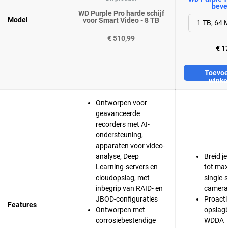
bevei
WD Purple Pro harde schijf
Model
voor Smart Video - 8 TB
€ 510,99
€ 1
Toevoe
winke
Ontworpen voor
geavanceerde
recorders met AI-
ondersteuning,
apparaten voor video-
analyse, Deep
Breid j
Learning-servers en
tot ma
cloudopslag, met
single-
inbegrip van RAID- en
camera
JBOD-configuraties
Proacti
Features
Ontworpen met
opslag
corrosiebestendige
WDDA