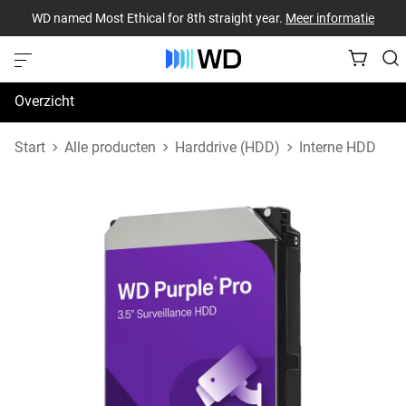
WD named Most Ethical for 8th straight year.
Meer informatie
Overzicht
Specificaties
Start
Alle producten
Harddrive (HDD)
Interne HDD
Support en bronnen