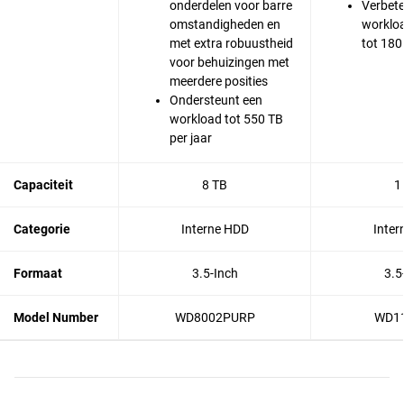
onderdelen voor barre
Verbet
omstandigheden en
workloa
met extra robuustheid
tot 180
voor behuizingen met
meerdere posities
Ondersteunt een
workload tot 550 TB
per jaar
Capaciteit
8 TB
1
Categorie
Interne HDD
Inter
Formaat
3.5-Inch
3.5
Model Number
WD8002PURP
WD1