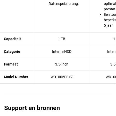
Datenspeicherung.
optimal
prestat
Een to
beperkt
5 jaar
Capaciteit
1 TB
1
Categorie
Interne HDD
Inter
Formaat
3.5-Inch
3.5
Model Number
WD1005FBYZ
WD10
Support en bronnen