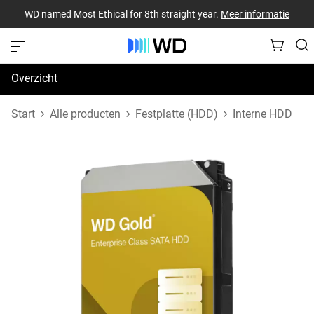
WD named Most Ethical for 8th straight year.
Meer informatie
Overzicht
Specificaties
Start
Alle producten
Festplatte (HDD)
Interne HDD
Support en bronnen