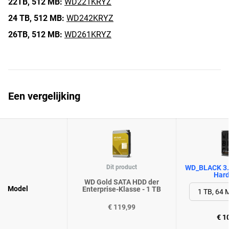
22TB,
512 MB:
WD221KRYZ
24 TB,
512 MB:
WD242KRYZ
26TB,
512 MB:
WD261KRYZ
Een vergelijking
Dit product
WD_BLACK 3.
Hard
WD Gold SATA HDD der
Model
Enterprise-Klasse - 1 TB
€ 119,99
€ 1