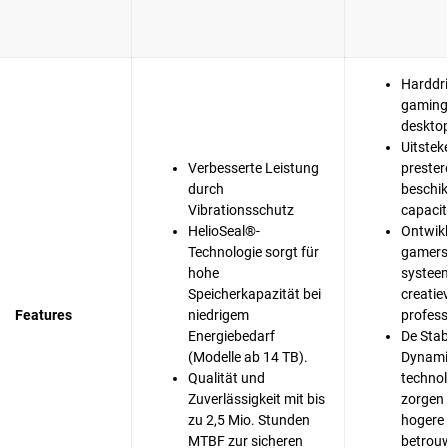
Harddri
gaming
desktop
Uitstek
Verbesserte Leistung
prester
durch
beschik
Vibrationsschutz
capacit
HelioSeal®-
Ontwikk
Technologie sorgt für
gamers
hohe
systee
Speicherkapazität bei
creatie
Features
niedrigem
profess
Energiebedarf
De Sta
(Modelle ab 14 TB).
Dynami
Qualität und
techno
Zuverlässigkeit mit bis
zorgen 
zu 2,5 Mio. Stunden
hogere
MTBF zur sicheren
betrou