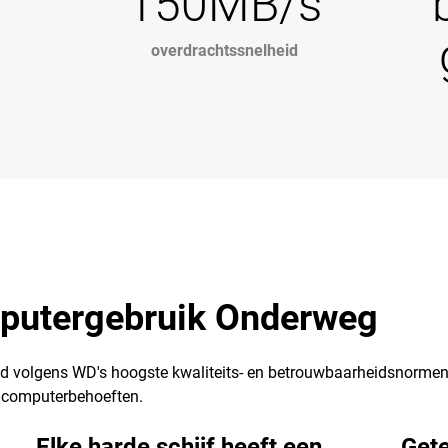
150MB/s
overdrachtssnelheid
putergebruik Onderweg
 volgens WD's hoogste kwaliteits- en betrouwbaarheidsnormen.
e computerbehoeften.
Elke harde schijf heeft een
Gete