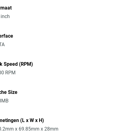
rmaat
 inch
erface
TA
sk Speed (RPM)
00 RPM
che Size
8MB
etingen (L x W x H)
0.2mm x 69.85mm x 28mm