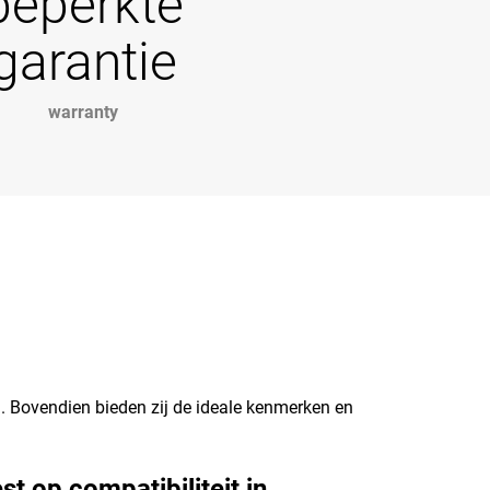
beperkte
garantie
warranty
 Bovendien bieden zij de ideale kenmerken en
st op compatibiliteit in