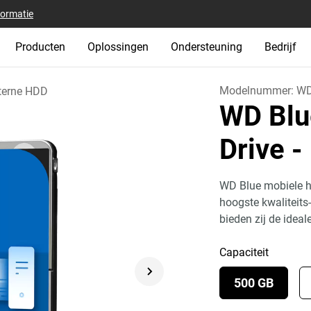
formatie
Producten
Oplossingen
Ondersteuning
Bedrijf
Modelnummer:
WD
terne HDD
WD Blu
Drive
-
WD Blue mobiele h
hoogste kwaliteit
bieden zij de idea
Capaciteit
500 GB