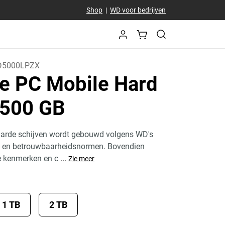
Shop
|
WD voor bedrijven
5000LPZX
e PC Mobile Hard
 500 GB
arde schijven wordt gebouwd volgens WD's
s- en betrouwbaarheidsnormen. Bovendien
le kenmerken en c
...
Zie meer
1 TB
2 TB