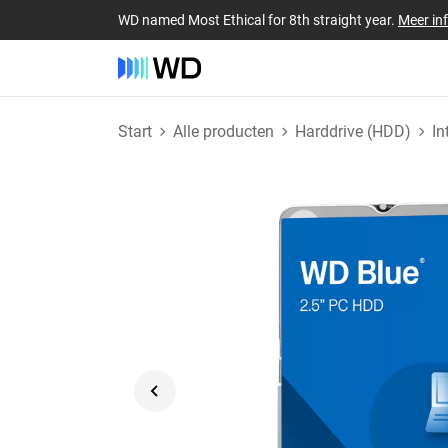
WD named Most Ethical for 8th straight year.
Meer in
Start
Alle producten
Harddrive (HDD)
In