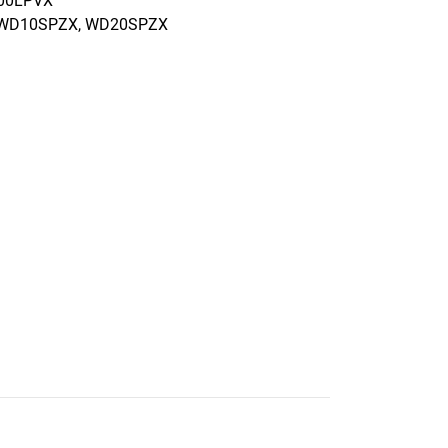
00LPVX
 WD10SPZX, WD20SPZX