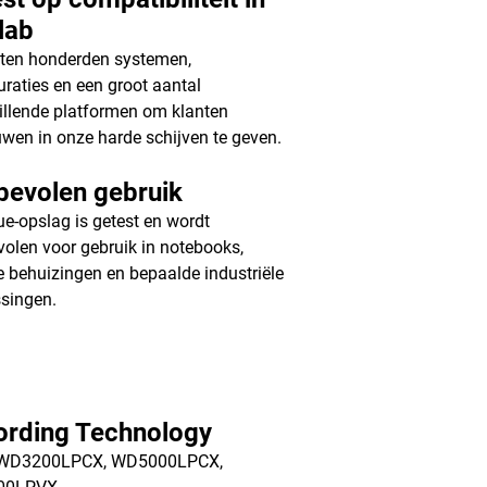
lab
sten honderden systemen,
uraties en een groot aantal
illende platformen om klanten
uwen in onze harde schijven te geven.
bevolen gebruik
e-opslag is getest en wordt
olen voor gebruik in notebooks,
e behuizingen en bepaalde industriële
singen.
ording Technology
 WD3200LPCX, WD5000LPCX,