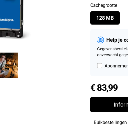
Cachegrootte
128 MB
Help je 
Gegevensherstel 
onverwacht gegev
Abonnement
Pr
€ 83,99
Infor
Bulkbestellingen