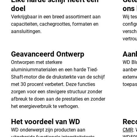
doel
ons 
Verkrijgbaar in een breed assortiment aan
Wij te
capaciteiten, cachegroottes, formaten en
config
aansluitingen.
versch
vertro
Geavanceerd Ontwerp
Aan
Ontworpen met sterkere
WD Blu
aluminiummaterialen en een harde Tied-
aanbev
Shaft-motor die de druksterkte van de schijf
extern
met 30 procent verbetert. Deze functies
toepas
zorgen voor een stevigere structuur zonder
afbreuk te doen aan de prestaties en zonder
het energieverbruik te verhogen.
Het voordeel van WD
Rec
WD onderwerpt zijn producten aan
CMR
: