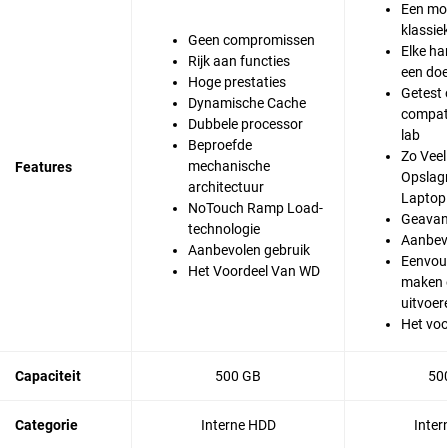
Een mo
klassie
Geen compromissen
Elke har
Rijk aan functies
een doe
Hoge prestaties
Getest 
Dynamische Cache
compatib
Dubbele processor
lab
Beproefde
Zo Veel
mechanische
Features
Opslag
architectuur
Laptop
NoTouch Ramp Load-
Geavan
technologie
Aanbev
Aanbevolen gebruik
Eenvou
Het Voordeel Van WD
maken 
uitvoer
Het vo
Capaciteit
500 GB
50
Categorie
Interne HDD
Inter