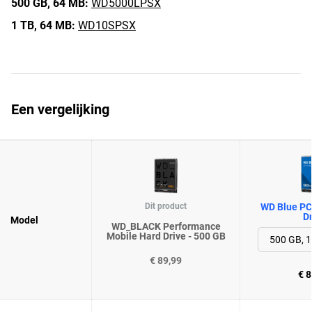
500 GB,
64 MB:
WD5000LPSX
1 TB,
64 MB:
WD10SPSX
Een vergelijking
Dit product
WD Blue PC
Dr
Model
WD_BLACK Performance
Mobile Hard Drive - 500 GB
€ 89,99
€ 8