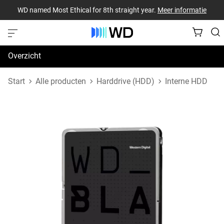
WD named Most Ethical for 8th straight year.
Meer informatie
Overzicht
Specificaties
Start
Alle producten
Harddrive (HDD)
Interne HDD
Support en bronnen