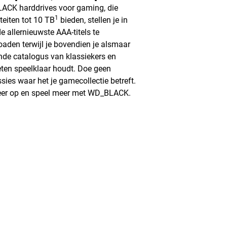
CK harddrives voor gaming, die
1
teiten tot 10 TB
bieden, stellen je in
de allernieuwste AAA-titels te
aden terwijl je bovendien je alsmaar
nde catalogus van klassiekers en
eten speelklaar houdt. Doe geen
sies waar het je gamecollectie betreft.
eer op en speel meer met WD_BLACK.