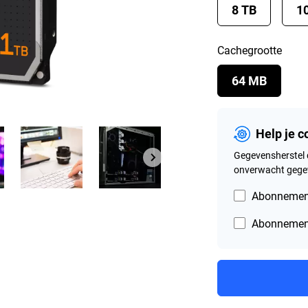
8 TB
1
Cachegrootte
64 MB
Help je 
Gegevensherstel 
onverwacht gegev
Abonnement
Abonnement