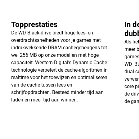
Topprestaties
In d
dub
De WD Black-drive biedt hoge lees- en
overdrachtssnelheden voor je games met
Als he
indrukwekkende DRAM-cachegeheugens tot
meer b
wel 256 MB op onze modellen met hoge
games
capaciteit. Western Digital’s Dynamic Cache-
WD_BL
technologie verbetert de cache-algoritmen in
dual-c
realtime voor het toewijzen en optimaliseren
verwer
van de cache tussen lees en
core p
schrijfopdrachten. Besteed minder tijd aan
de dri
laden en meer tijd aan winnen.
de ga