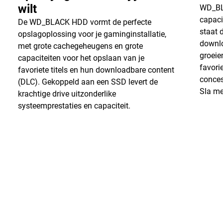
wilt
WD_BLA
capaci
De WD_BLACK HDD vormt de perfecte
staat 
opslagoplossing voor je gaminginstallatie,
downlo
met grote cachegeheugens en grote
groeie
capaciteiten voor het opslaan van je
favori
favoriete titels en hun downloadbare content
conces
(DLC). Gekoppeld aan een SSD levert de
Sla m
krachtige drive uitzonderlike
systeemprestaties en capaciteit.