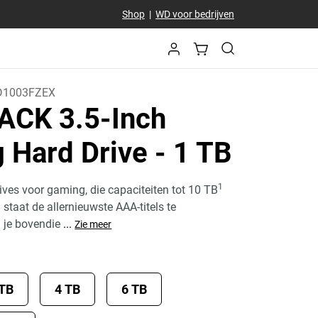
Shop
|
WD voor bedrijven
1003FZEX
CK 3.5-Inch
 Hard Drive
- 1 TB
1
es voor gaming, die capaciteiten tot 10 TB
n staat de allernieuwste AAA-titels te
 je bovendie
...
Zie meer
 TB
4 TB
6 TB