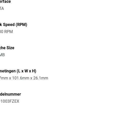
erface
TA
sk Speed (RPM)
00 RPM
che Size
MB
etingen (L x W x H)
7mm x 101.6mm x 26.1mm
delnummer
1003FZEX