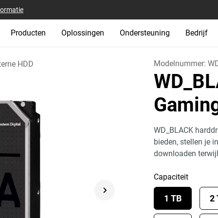
formatie
Producten
Oplossingen
Ondersteuning
Bedrijf
Modelnummer:
WD
terne HDD
WD_BLA
Gaming
WD_BLACK harddriv
bieden, stellen je i
downloaden terwijl
Capaciteit
1 TB
2