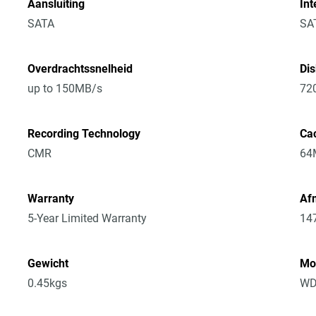
Aansluiting
Int
SATA
SA
Overdrachtssnelheid
Di
up to 150MB/s
72
Recording Technology
Ca
CMR
64
Warranty
Afm
5-Year Limited Warranty
14
Gewicht
Mo
0.45kgs
WD