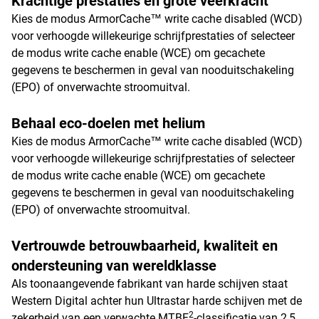
Krachtige prestaties en grote veerkracht
Kies de modus ArmorCache™ write cache disabled (WCD)
voor verhoogde willekeurige schrijfprestaties of selecteer
de modus write cache enable (WCE) om gecachete
gegevens te beschermen in geval van nooduitschakeling
(EPO) of onverwachte stroomuitval.
Behaal eco-doelen met helium
Kies de modus ArmorCache™ write cache disabled (WCD)
voor verhoogde willekeurige schrijfprestaties of selecteer
de modus write cache enable (WCE) om gecachete
gegevens te beschermen in geval van nooduitschakeling
(EPO) of onverwachte stroomuitval.
Vertrouwde betrouwbaarheid, kwaliteit en
ondersteuning van wereldklasse
Als toonaangevende fabrikant van harde schijven staat
Western Digital achter hun Ultrastar harde schijven met de
2
zekerheid van een verwachte MTBF
-classificatie van 2,5