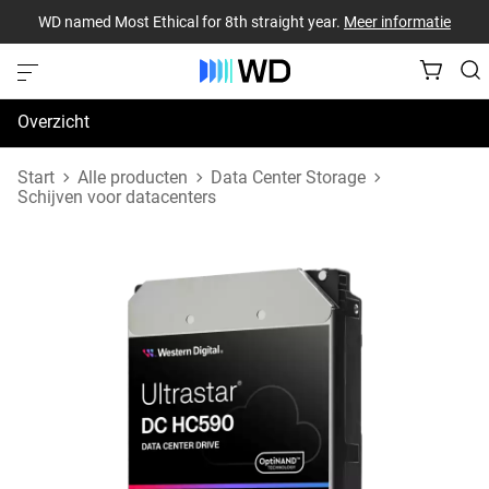
WD named Most Ethical for 8th straight year.
Meer informatie
Overzicht
Specificaties
Start
Alle producten
Data Center Storage
Schijven voor datacenters
Support en bronnen