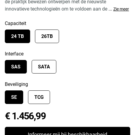
de praktijk bewezen ontwerpen met de nieuwste
innovatieve technologieën om te voldoen aan de
...
Zie meer
Capaciteit
24 TB
26TB
Interface
SAS
SATA
Beveiliging
SE
TCG
Price € 1.456,99
€ 1.456,99
Informeer mij bij beschikbaarheid