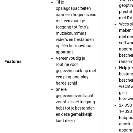
Til je
geoptim
opslagcapaciteiten
prestat
naar een hoger niveau
met RA
met eenvoudige
Wees sl
toegang tot foto’s,
maken 
muzieknummers,
met me
video’s en bestanden
softwar
op één betrouwbaar
appara
apparaat
besche
Vereenvoudig je
Features
ranso
routine voor
Help je
gegevensback-up met
bestan
een plug-and-play
besche
harde schijf
wachtw
Snelle
g en
gegevensoverdracht
hardwar
zodat je snel toegang
2x USB
hebt tot je bestanden
1-/USB 
en deze gemakkelijk
hubpoor
kunt delen
aanslui
appara