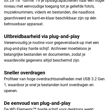
tot 26 TB
ruimte. Til je opslagcapaciteiten naar een hoger
niveau met eenvoudige toegang tot je geliefde foto’s,
muzieknummers, video’s en bestanden, die naadloos
gearchiveerd en kant-en-klaar beschikbaar zijn op één
betrouwbaar apparaat.
Uitbreidbaarheid via plug-and-play
Vereenvoudig je routine voor gegevensback-up met een
plug-and-play harde schijf. Archiveer moeiteloos je
belangrijke bestanden en documenten, zodat je
waardevolle gegevens altijd beschermd zijn.
Sneller overdragen
Profiteer van hoge overdrachtssnelheden met USB 3.2 Gen
1, waardoor je snel je bestanden kunt overdragen en
openen.
De eenvoud van plug-and-play
De WD Elements™ harde schijf voor desktops werkt