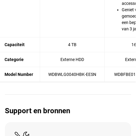
accesso
Geniet 
gemoed
een bep
van 3 j
Capaciteit
4 TB
16
Categorie
Externe HDD
Exter
Model Number
WDBWLG0040HBK-EESN
WDBFBE01
Support en bronnen