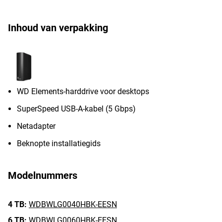
Inhoud van verpakking
WD Elements-harddrive voor desktops
SuperSpeed USB-A-kabel (5 Gbps)
Netadapter
Beknopte installatiegids
Modelnummers
4 TB:
WDBWLG0040HBK-EESN
6 TB:
WDBWLG0060HBK-EESN