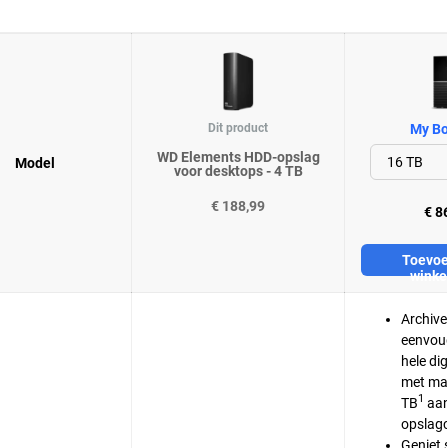
Dit product
My Bo
WD Elements HDD-opslag
Model
voor desktops - 4 TB
€ 188,99
€ 8
Toevoe
winke
Archive
eenvoud
hele dig
met maa
1
TB
aa
opslagc
Geniet 