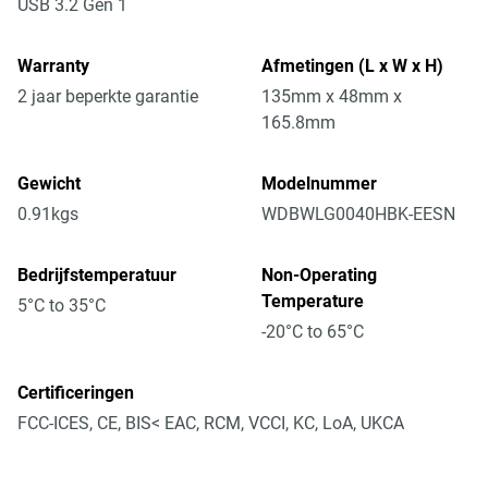
USB 3.2 Gen 1
Warranty
Afmetingen (L x W x H)
2 jaar beperkte garantie
135mm x 48mm x
165.8mm
Gewicht
Modelnummer
0.91kgs
WDBWLG0040HBK-EESN
Bedrijfstemperatuur
Non-Operating
Temperature
5°C to 35°C
-20°C to 65°C
Certificeringen
FCC-ICES, CE, BIS< EAC, RCM, VCCI, KC, LoA, UKCA