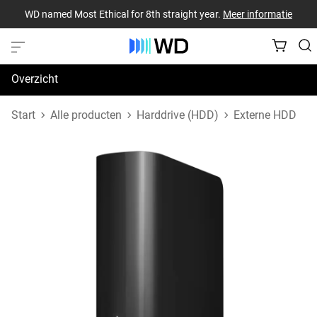
WD named Most Ethical for 8th straight year.
Meer informatie
Overzicht
Specificaties
Start
Alle producten
Harddrive (HDD)
Externe HDD
Support en bronnen