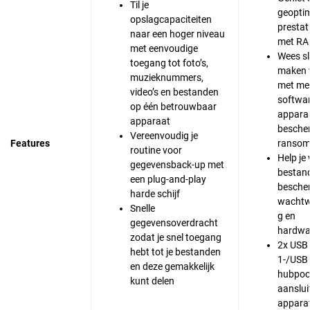
Til je
geoptim
opslagcapaciteiten
prestat
naar een hoger niveau
met RA
met eenvoudige
Wees sl
toegang tot foto’s,
maken 
muzieknummers,
met me
video’s en bestanden
softwar
op één betrouwbaar
appara
apparaat
besche
Vereenvoudig je
Features
ranso
routine voor
Help je
gegevensback-up met
bestan
een plug-and-play
besche
harde schijf
wachtw
Snelle
g en
gegevensoverdracht
hardwar
zodat je snel toegang
2x USB
hebt tot je bestanden
1-/USB 
en deze gemakkelijk
hubpoor
kunt delen
aanslui
appara