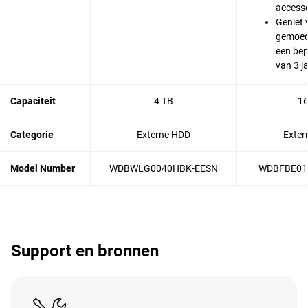
accesso
Geniet 
gemoed
een bep
van 3 j
Capaciteit
4 TB
16
Categorie
Externe HDD
Exter
Model Number
WDBWLG0040HBK-EESN
WDBFBE01
Support en bronnen