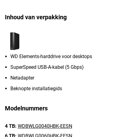
Inhoud van verpakking
WD Elements-harddrive voor desktops
SuperSpeed USB-A-kabel (5 Gbps)
Netadapter
Beknopte installatiegids
Modelnummers
4 TB:
WDBWLG0040HBK-EESN
6 TB:
WDBWLG0060HBK-EESN