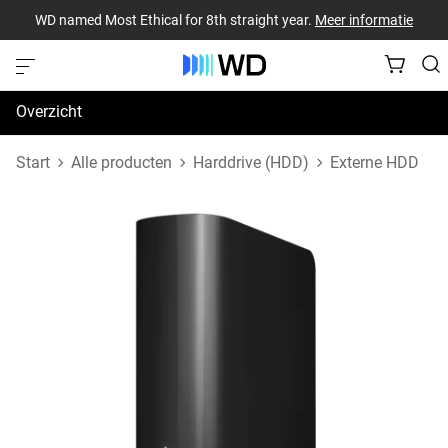
WD named Most Ethical for 8th straight year.
Meer informatie
Overzicht
Specificaties
Start
Alle producten
Harddrive (HDD)
Externe HDD
Support en bronnen