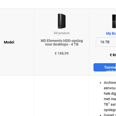
Dit product
My Bo
WD Elements HDD-opslag
Model
voor desktops - 4 TB
€ 188,99
€ 8
Toevoe
winke
Archive
eenvoud
hele dig
met maa
1
TB
aa
opslagc
Geniet 