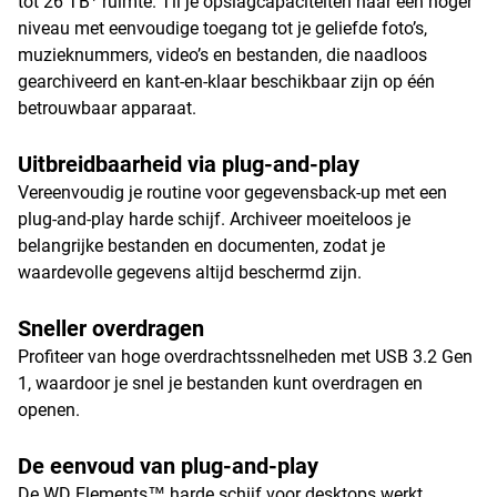
tot 26 TB
ruimte. Til je opslagcapaciteiten naar een hoger
niveau met eenvoudige toegang tot je geliefde foto’s,
muzieknummers, video’s en bestanden, die naadloos
gearchiveerd en kant-en-klaar beschikbaar zijn op één
betrouwbaar apparaat.
Uitbreidbaarheid via plug-and-play
Vereenvoudig je routine voor gegevensback-up met een
plug-and-play harde schijf. Archiveer moeiteloos je
belangrijke bestanden en documenten, zodat je
waardevolle gegevens altijd beschermd zijn.
Sneller overdragen
Profiteer van hoge overdrachtssnelheden met USB 3.2 Gen
1, waardoor je snel je bestanden kunt overdragen en
openen.
De eenvoud van plug-and-play
De WD Elements™ harde schijf voor desktops werkt