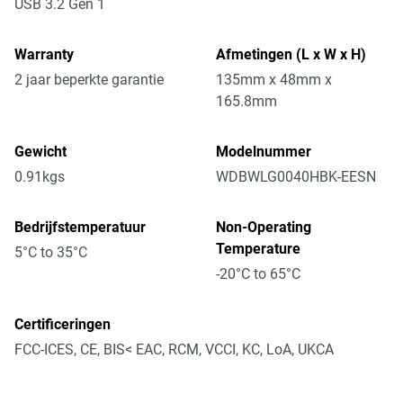
USB 3.2 Gen 1
Warranty
Afmetingen (L x W x H)
2 jaar beperkte garantie
135mm x 48mm x
165.8mm
Gewicht
Modelnummer
0.91kgs
WDBWLG0040HBK-EESN
Bedrijfstemperatuur
Non-Operating
Temperature
5°C to 35°C
-20°C to 65°C
Certificeringen
FCC-ICES, CE, BIS< EAC, RCM, VCCI, KC, LoA, UKCA