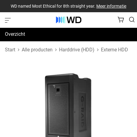
WD named Most Ethical for 8th straight year.
Meer informatie
Overzicht
Specificaties
Start
Alle producten
Harddrive (HDD)
Externe HDD
Support en bronnen