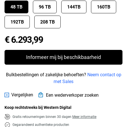
48 TB
96 TB
144TB
160TB
192TB
208 TB
Price € 6.293,99
€ 6.293,99
Informeer mij bij beschikbaarheid
Bulkbestellingen of zakelijke behoeften?
Neem contact op
met Sales
Vergelijken
Een wederverkoper zoeken
Koop rechtstreeks bij Western Digital
Gratis retourneringen binnen 30 dagen
Meer informatie
Gegarandeerd authentieke producten