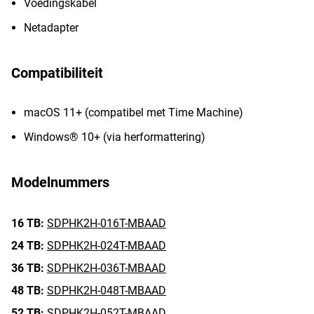
Voedingskabel
Netadapter
Compatibiliteit
macOS 11+ (compatibel met Time Machine)
Windows® 10+ (via herformattering)
Modelnummers
16 TB:
SDPHK2H-016T-MBAAD
24 TB:
SDPHK2H-024T-MBAAD
36 TB:
SDPHK2H-036T-MBAAD
48 TB:
SDPHK2H-048T-MBAAD
52 TB:
SDPHK2H-052T-MBAAD