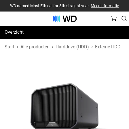
WD named Most Ethical for 8th straight year.
Meer informatie
Overzicht
Specificaties
Start
Alle producten
Harddrive (HDD)
Externe HDD
Support en bronnen