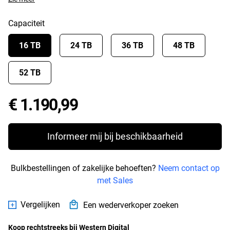
Capaciteit
16 TB
24 TB
36 TB
48 TB
52 TB
Price € 1.190,99
€ 1.190,99
Informeer mij bij beschikbaarheid
Bulkbestellingen of zakelijke behoeften?
Neem contact op
met Sales
Vergelijken
Een wederverkoper zoeken
Koop rechtstreeks bij Western Digital