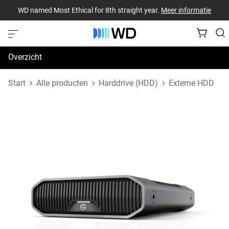
WD named Most Ethical for 8th straight year.
Meer informatie
Overzicht
Specificaties
Start
Alle producten
Harddrive (HDD)
Externe HDD
Support en bronnen