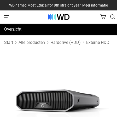
WD named Most Ethical for 8th straight year.
Meer informatie
Overzicht
Specificaties
Start
Alle producten
Harddrive (HDD)
Externe HDD
Support en bronnen