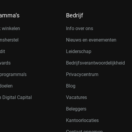
ramma’s
Bedrijf
k winkelen
Info over ons
nsherstel
Nieuws en evenementen
dit
Leiderschap
wards
Bedrijfsverantwoordelijkheid
rprogramma’s
Privacycentrum
doelen
Blog
 Digital Capital
Vacatures
Beleggers
Kantoorlocaties
Contact opnemen