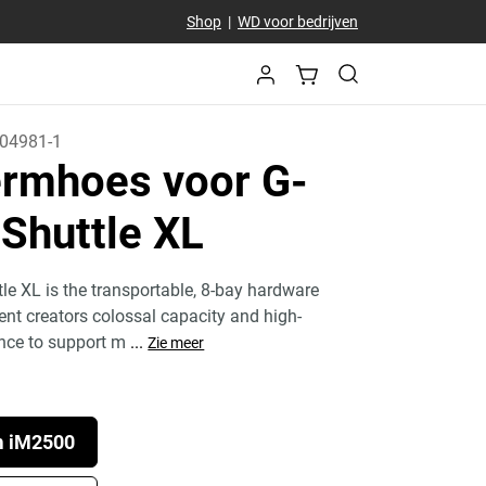
Shop
|
WD voor bedrijven
04981-1
rmhoes voor G-
Shuttle XL
e XL is the transportable, 8-bay hardware
ent creators colossal capacity and high-
nce to support m
...
Zie meer
m iM2500