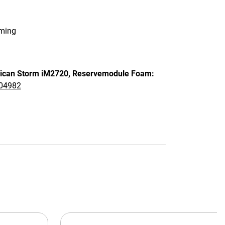
rming
ican Storm iM2720,
Reservemodule Foam:
04982