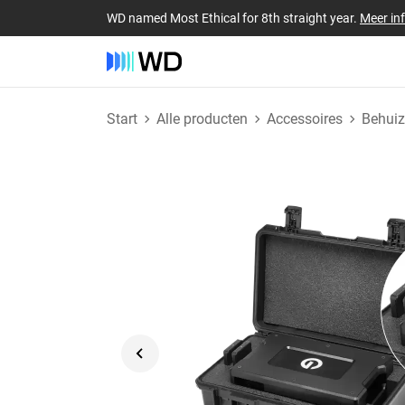
WD named Most Ethical for 8th straight year.
Meer in
Start
Alle producten
Accessoires
Behuiz