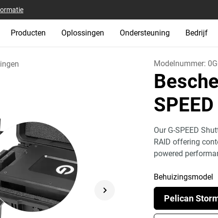
formatie
Producten
Oplossingen
Ondersteuning
Bedrijf
Modelnummer:
0G
ingen
Besche
SPEED 
Our G-SPEED Shuttl
RAID offering cont
powered performa
Behuizingsmodel
Pelican Stor