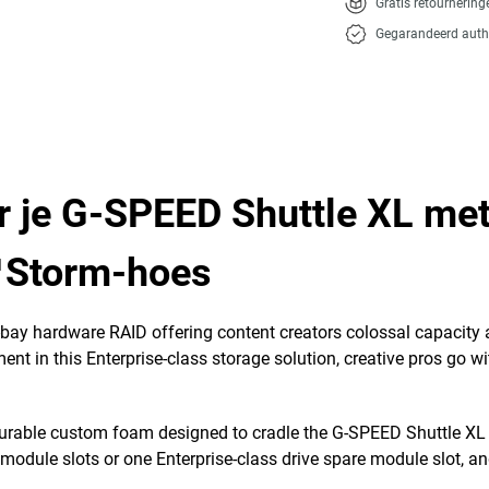
Gratis retournerin
Gegarandeerd auth
 je G-SPEED Shuttle XL met
™Storm-hoes
8-bay hardware RAID offering content creators colossal capacit
ment in this Enterprise-class storage solution, creative pros go
durable custom foam designed to cradle the G-SPEED Shuttle XL 
e module slots or one Enterprise-class drive spare module slot, a