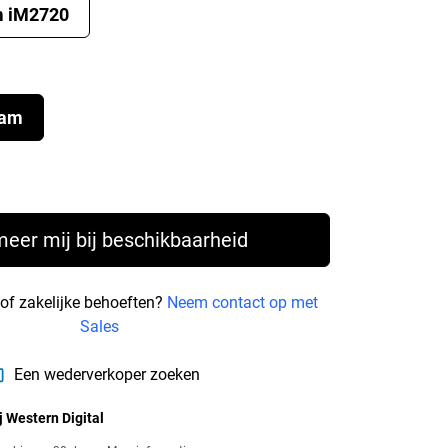
m iM2720
oam
rice € 219,99
meer mij bij beschikbaarheid
 of zakelijke behoeften?
Neem contact op met
Sales
Een wederverkoper zoeken
j Western Digital