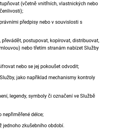
upňovat (včetně vnitřních, vlastnických nebo
enlivosti);
rávními předpisy nebo v souvislosti s
 převádět, postupovat, kopírovat, distribuovat,
 smlouvou) nebo třetím stranám nabízet Služby
ifrovat nebo se jej pokoušet odvodit;
Služby, jako například mechanismy kontroly
ní, legendy, symboly či označení ve Službě
 nepřiměřené délce;
ež jednoho zkušebního období.