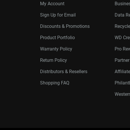
My Account
Busines
Sign Up for Email
Data R
Discounts & Promotions
Recycl
Product Portfolio
WD Cre
Warranty Policy
Pro Re
Return Policy
Partne
Distributors & Resellers
Affilia
Shopping FAQ
Philan
Western