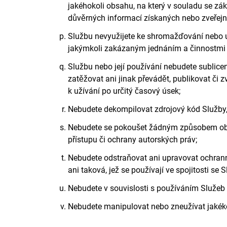
jakéhokoli obsahu, na který v souladu se zá
důvěrných informací získaných nebo zveřejn
Službu nevyužijete ke shromažďování nebo uk
jakýmkoli zakázaným jednáním a činnostmi 
Službu nebo její používání nebudete sublicen
zatěžovat ani jinak převádět, publikovat či
k užívání po určitý časový úsek;
Nebudete dekompilovat zdrojový kód Služby, zí
Nebudete se pokoušet žádným způsobem obchá
přístupu či ochrany autorských práv;
Nebudete odstraňovat ani upravovat ochrann
ani taková, jež se používají ve spojitosti se 
Nebudete v souvislosti s používáním Služeb
Nebudete manipulovat nebo zneužívat jakéko