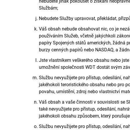
nebudete jinak pokoušet o získání neoprávně
Službám;
Nebudete Služby upravovat, překládat, přizpů
Váš obsah nebude obsahovat nic, co je nezáko
používáním Služeb, včetně jakýchkoli zákon
papíry Spojených států amerických, žádná pr
burzy cenných papírů nebo NASDAQ, a žádná n
Jste vlastníkem veškerého obsahu nebo jste 
umožnění společnosti WDT dostát svým záva
Službu nevyužijete pro přístup, odesílání, na
jakéhokoli teroristického obsahu nebo pro po
povahu, umístění, zdroj nebo vlastnictví mat
Váš obsah a vaše činnosti v souvislosti se 
také nevyužijete pro přístup, odesílání, nahr
jakéhokoli obsahu způsobem, který porušuje 
Službu nevyužijete pro přístup, odesílání, na