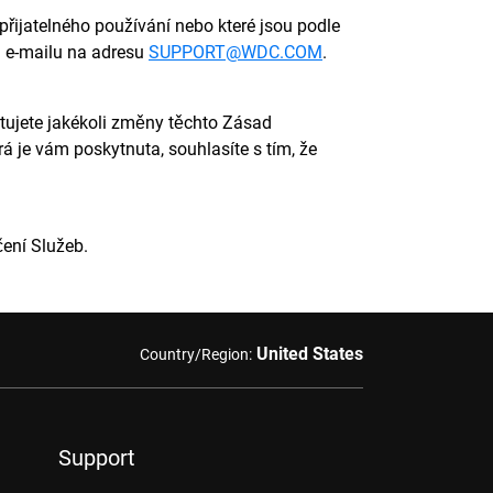
řijatelného používání nebo které jsou podle
 e-mailu na adresu
SUPPORT@WDC.COM
.
tujete jakékoli změny těchto Zásad
rá je vám poskytnuta, souhlasíte s tím, že
ení Služeb.
United States
Country/Region:
Support