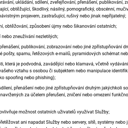
hrávání, ukládání, sdílení, zveřejňování, přenášení, publikování
ající, obtěžující, škodlivý, násilný, pornografický, obscénní, m
návistným projevem, zastrašující, rušivý nebo jinak nepřijatelný;
ní, obtěžování, způsobení újmy nebo šikanování ostatních;
í nebo zneužívání nezletilých;
í, přenášení, publikování, zobrazování nebo jiné zpřístupňován
é pošty, spamu, řetězových e-mailů, pyramidových schémat nebo
sti, která je podvodná, zavádějící nebo klamavá, včetně vydáván
 vašeho vztahu s osobou či subjektem nebo manipulace identif
ko spoofing nebo phishing);
sdílení, přenášení nebo jiné zpřístupňování druhým jakýchkoli s
avržených za účelem přerušení, zničení nebo omezení funkčno
vlivňuje možnost ostatních uživatelů využívat Služby;
řetěžovat ani napadat Služby nebo servery, sítě, systémy nebo j