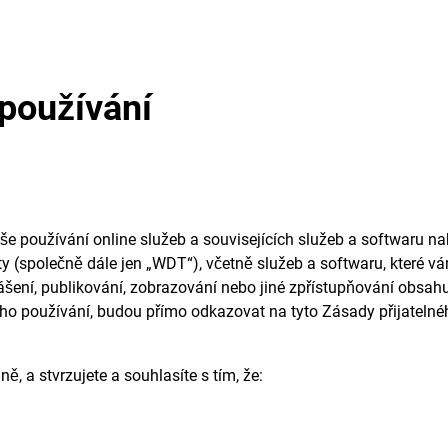
 používání
še používání online služeb a souvisejících služeb a softwaru n
kty (společně dále jen „WDT“), včetně služeb a softwaru, které 
nášení, publikování, zobrazování nebo jiné zpřístupňování obsahu
ného používání, budou přímo odkazovat na tyto Zásady přijatelné
, a stvrzujete a souhlasíte s tím, že: