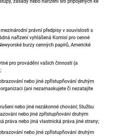
upy, zásady nebo nařízení sítí připojených ke
mezinárodní právní předpisy v souvislosti s
ádná nařízení vyhlášená Komisí pro cenné
ě Newyorské burzy cenných papírů, Americké
tné pro provádění vašich činností (a
;
, zobrazování nebo jiné zpřístupňování druhým
 organizaci (ani nezamaskujete či nezatajíte
porušení nebo jiné nezákonné chování; Službu
zobrazování nebo jiné zpřístupňování druhým
 práva nebo jiná vlastnická práva jiné strany;
, zobrazování nebo jiné zpřístupňování druhým