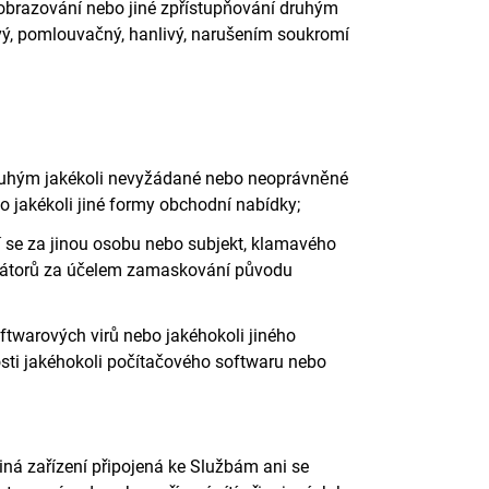
, zobrazování nebo jiné zpřístupňování druhým
učivý, pomlouvačný, hanlivý, narušením soukromí
í druhým jakékoli nevyžádané nebo neoprávněné
 jakékoli jiné formy obchodní nabídky;
í se za jinou osobu nebo subjekt, klamavého
ikátorů za účelem zamaskování původu
oftwarových virů nebo jakéhokoli jiného
sti jakéhokoli počítačového softwaru nebo
iná zařízení připojená ke Službám ani se