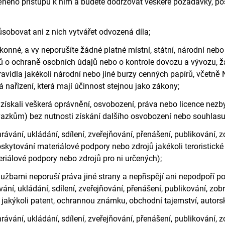
ného přístupu k nim a budete dodržovat veškeré požadavky, post
sobovat ani z nich vytvářet odvozená díla;
nné, a vy neporušíte žádné platné místní, státní, národní nebo 
ů o ochraně osobních údajů nebo o kontrole dovozu a vývozu, ž
avidla jakékoli národní nebo jiné burzy cenných papírů, včetn
ařízení, která mají účinnost stejnou jako zákony;
získali veškerá oprávnění, osvobození, práva nebo licence nezby
zkům) bez nutnosti získání dalšího osvobození nebo souhlasu
hrávání, ukládání, sdílení, zveřejňování, přenášení, publikování
skytování materiálové podpory nebo zdrojů jakékoli teroristické
eriálové podpory nebo zdrojů pro ni určených);
Službami neporuší práva jiné strany a nepřispějí ani nepodpoří 
ávání, ukládání, sdílení, zveřejňování, přenášení, publikování, 
jakýkoli patent, ochrannou známku, obchodní tajemství, autorská
hrávání, ukládání, sdílení, zveřejňování, přenášení, publikování