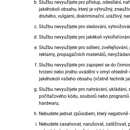
Službu nevyužijete pro přístup, odesílání, na
jakéhokoli obsahu, který je výhružný, zneužív
druhého, vulgární, diskriminační, urážlivý, ne
Službu nevyužijete pro sledování, vyhrožová
Službu nevyužijete pro jakékoli vykořisťován
Službu nevyužijete pro sdílení, zveřejňován
reklamy, propagačních materiálů, nevyžádan
Službu nevyužijete pro zapojení se do činno
tvrzení nebo jiného uvádění v omyl ohledně
jakéhokoli vašeho obsahu (včetně technik ja
Službu nevyužijete pro nahrávání, ukládání, 
počítačového kódu, souborů nebo programů n
hardwaru;
Nebudete jednat způsobem, který negativně o
Nebudete zasahovat, narušovat, zatěžovat, p