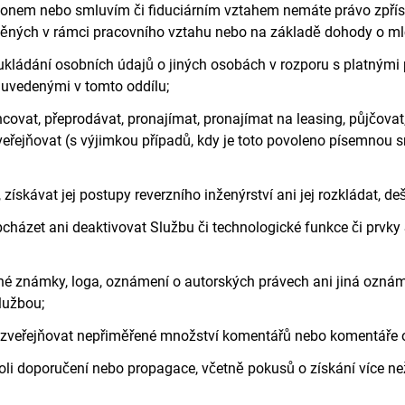
konem nebo smluvím či fiduciárním vztahem nemáte právo zpříst
ěných v rámci pracovního vztahu nebo na základě dohody o mlč
ládání osobních údajů o jiných osobách v rozporu s platnými p
uvedenými v tomto oddílu;
covat, přeprodávat, pronajímat, pronajímat na leasing, půjčovat,
 zveřejňovat (s výjimkou případů, kdy je toto povoleno písemnou
skávat jej postupy reverzního inženýrství ani jej rozkládat, deš
zet ani deaktivovat Službu či technologické funkce či prvky 
é známky, loga, oznámení o autorských právech ani jiná oznáme
Službou;
 zveřejňovat nepřiměřené množství komentářů nebo komentáře o
li doporučení nebo propagace, včetně pokusů o získání více n