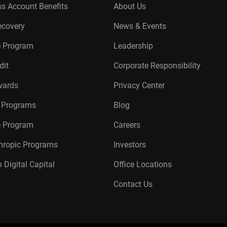
s Account Benefits
About Us
ecovery
News & Events
e Program
Leadership
dit
Corporate Responsibility
wards
Privacy Center
r Programs
Blog
te Program
Careers
thropic Programs
Investors
 Digital Capital
Office Locations
Contact Us