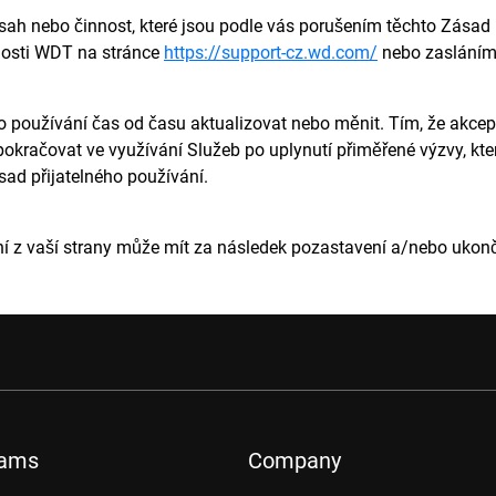
h nebo činnost, které jsou podle vás porušením těchto Zásad p
čnosti WDT na stránce
https://support-cz.wd.com/
nebo zasláním
 používání čas od času aktualizovat nebo měnit. Tím, že akcep
pokračovat ve využívání Služeb po uplynutí přiměřené výzvy, kte
ad přijatelného používání.
í z vaší strany může mít za následek pozastavení a/nebo ukonč
rams
Company