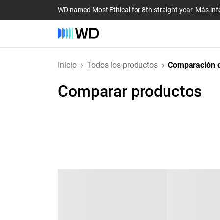
WD named Most Ethical for 8th straight year.
Más inf
Inicio
Todos los productos
Comparación d
Comparar productos