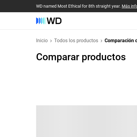
WD named Most Ethical for 8th straight year.
Más inf
Inicio
Todos los productos
Comparación d
Comparar productos