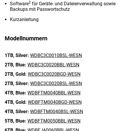
2
Software
für Geräte- und Dateienverwaltung sowie
Backups mit Passwortschutz
Kurzanleitung
Modellnummern
1TB,
Silver:
WDBC3C0010BSL-WESN
2TB,
Blue:
WDBC3C0020BBL-WESN
2TB,
Gold:
WDBC3C0020BGD-WESN
2TB,
Silver:
WDBC3C0020BSL-WESN
4TB,
Blue:
WDBFTM0040BBL-WESN
4TB,
Gold:
WDBFTM0040BGD-WESN
4TB,
Silver:
WDBFTM0040BSL-WESN
5TB,
Blue:
WDBFTM0050BBL-WESN
6TB,
Blue:
WDBEJA0060BBL-WESN