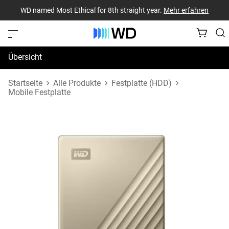
WD named Most Ethical for 8th straight year.
Mehr erfahren
Übersicht
Technische Daten
Startseite
Alle Produkte
Festplatte (HDD)
Mobile Festplatte
Support und Ressourcen