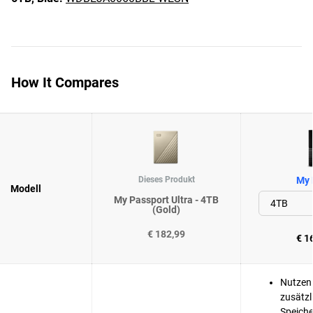
How It Compares
Dieses Produkt
My 
Modell
My Passport Ultra - 4TB
(Gold)
€ 182,99
€ 1
Nutzen 
zusätzl
Speiche