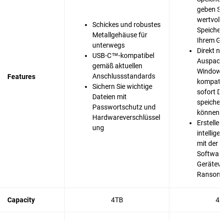
geben 
wertvol
Schickes und robustes
Speiche
Metallgehäuse für
Ihrem G
unterwegs
Direkt 
USB-C™-kompatibel
Auspac
gemäß aktuellen
Window
Anschlussstandards
Features
kompati
Sichern Sie wichtige
sofort 
Dateien mit
speiche
Passwortschutz und
können
Hardwareverschlüssel
Erstelle
ung
intelli
mit der
Softwar
Gerätev
Ransom
Capacity
4TB
4