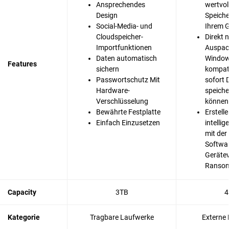
Ansprechendes
wertvol
Design
Speiche
Social-Media- und
Ihrem G
Cloudspeicher-
Direkt 
Importfunktionen
Auspac
Daten automatisch
Window
Features
sichern
kompati
Passwortschutz Mit
sofort 
Hardware-
speiche
Verschlüsselung
können
Bewährte Festplatte
Erstelle
Einfach Einzusetzen
intelli
mit der
Softwar
Gerätev
Ransom
Capacity
3TB
4
Kategorie
Tragbare Laufwerke
Externe 