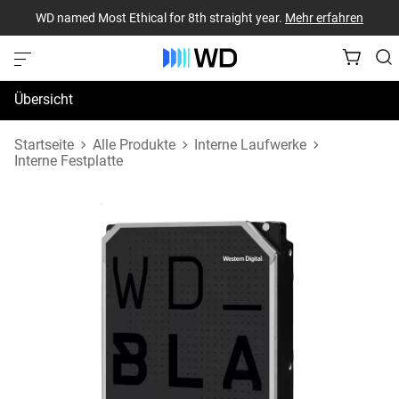
WD named Most Ethical for 8th straight year.
Mehr erfahren
Übersicht
Technische Daten
Startseite
Alle Produkte
Interne Laufwerke
Interne Festplatte
Support und Ressourcen