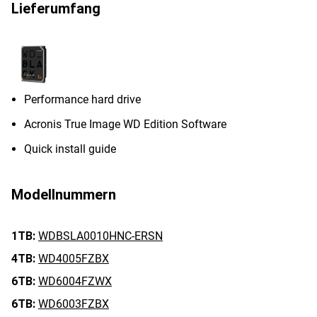
Lieferumfang
Performance hard drive
Acronis True Image WD Edition Software
Quick install guide
Modellnummern
1TB:
WDBSLA0010HNC-ERSN
4TB:
WD4005FZBX
6TB:
WD6004FZWX
6TB:
WD6003FZBX