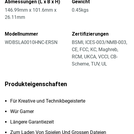
Abmessungen (L x B x H)
Gewicht
146.99mm x 101.6mm x
0.45kgs
26.11mm
Modellnummer
Zertifizierungen
WDBSLA0010HNC-ERSN
BSMI, ICES-003/NMB-003,
CE, FCC, KC, Maghreb,
RCM, UKCA, VCCI, CB-
Scheme, TUV, UL
Produkteigenschaften
Für Kreative und Technikbegeisterte
Wür Gamer
Längere Garantiezeit
Zum Laden Von Spielen Und Grossen Dateien